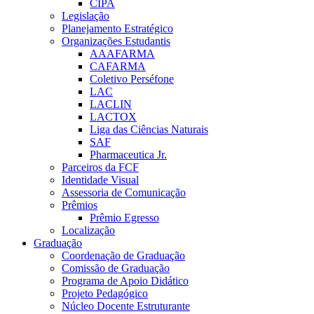
CIPA
Legislação
Planejamento Estratégico
Organizações Estudantis
AAAFARMA
CAFARMA
Coletivo Perséfone
LAC
LACLIN
LACTOX
Liga das Ciências Naturais
SAF
Pharmaceutica Jr.
Parceiros da FCF
Identidade Visual
Assessoria de Comunicação
Prêmios
Prêmio Egresso
Localização
Graduação
Coordenação de Graduação
Comissão de Graduação
Programa de Apoio Didático
Projeto Pedagógico
Núcleo Docente Estruturante