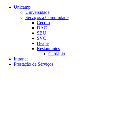
Conteúdo principal
Menu principal
Rodapé
Unicamp
Universidade
Serviços à Comunidade
Cecom
DAC
SBU
SVC
Deape
Restaurantes
Cardápio
Intranet
Prestação de Serviços
Aumentar fonte
Diminuir fonte