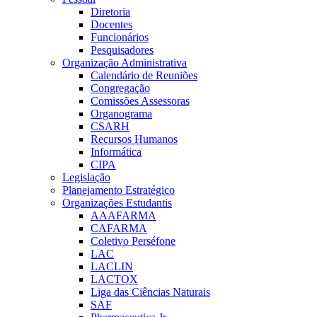
Diretoria
Docentes
Funcionários
Pesquisadores
Organização Administrativa
Calendário de Reuniões
Congregação
Comissões Assessoras
Organograma
CSARH
Recursos Humanos
Informática
CIPA
Legislação
Planejamento Estratégico
Organizações Estudantis
AAAFARMA
CAFARMA
Coletivo Perséfone
LAC
LACLIN
LACTOX
Liga das Ciências Naturais
SAF