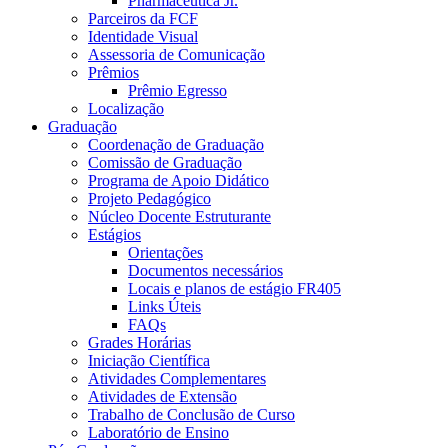
Pharmaceutica Jr.
Parceiros da FCF
Identidade Visual
Assessoria de Comunicação
Prêmios
Prêmio Egresso
Localização
Graduação
Coordenação de Graduação
Comissão de Graduação
Programa de Apoio Didático
Projeto Pedagógico
Núcleo Docente Estruturante
Estágios
Orientações
Documentos necessários
Locais e planos de estágio FR405
Links Úteis
FAQs
Grades Horárias
Iniciação Científica
Atividades Complementares
Atividades de Extensão
Trabalho de Conclusão de Curso
Laboratório de Ensino