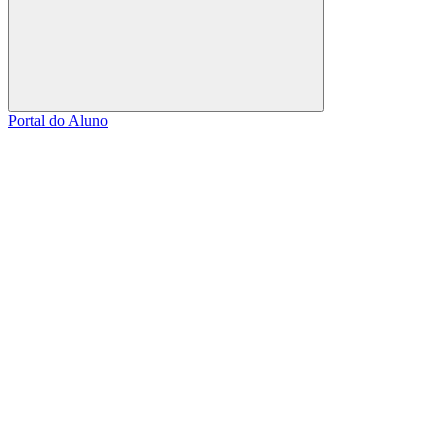
Buscar
Portal do Aluno
Link para o Facebook
Link para o Linkedin
Link para o Instagram