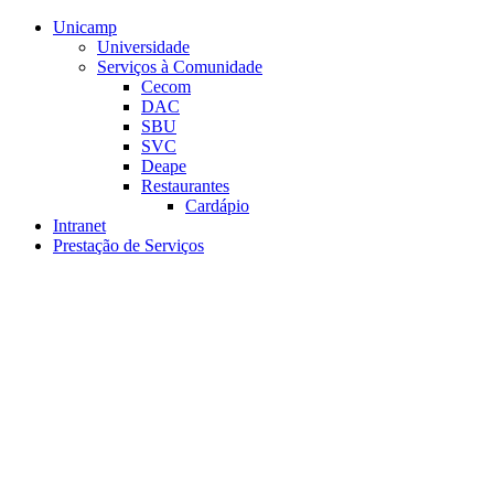
Conteúdo principal
Menu principal
Rodapé
Unicamp
Universidade
Serviços à Comunidade
Cecom
DAC
SBU
SVC
Deape
Restaurantes
Cardápio
Intranet
Prestação de Serviços
Aumentar fonte
Diminuir fonte