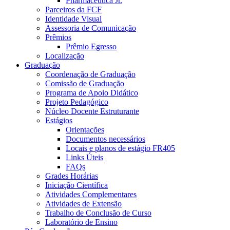
Pharmaceutica Jr.
Parceiros da FCF
Identidade Visual
Assessoria de Comunicação
Prêmios
Prêmio Egresso
Localização
Graduação
Coordenação de Graduação
Comissão de Graduação
Programa de Apoio Didático
Projeto Pedagógico
Núcleo Docente Estruturante
Estágios
Orientações
Documentos necessários
Locais e planos de estágio FR405
Links Úteis
FAQs
Grades Horárias
Iniciação Científica
Atividades Complementares
Atividades de Extensão
Trabalho de Conclusão de Curso
Laboratório de Ensino