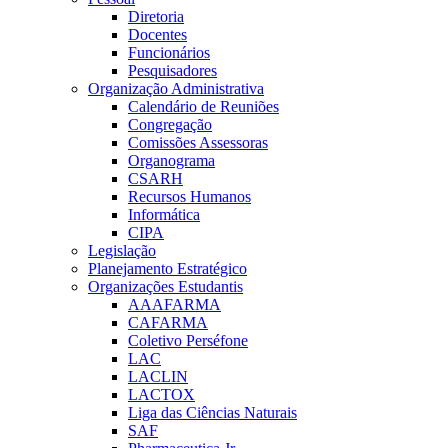
Diretoria
Docentes
Funcionários
Pesquisadores
Organização Administrativa
Calendário de Reuniões
Congregação
Comissões Assessoras
Organograma
CSARH
Recursos Humanos
Informática
CIPA
Legislação
Planejamento Estratégico
Organizações Estudantis
AAAFARMA
CAFARMA
Coletivo Perséfone
LAC
LACLIN
LACTOX
Liga das Ciências Naturais
SAF