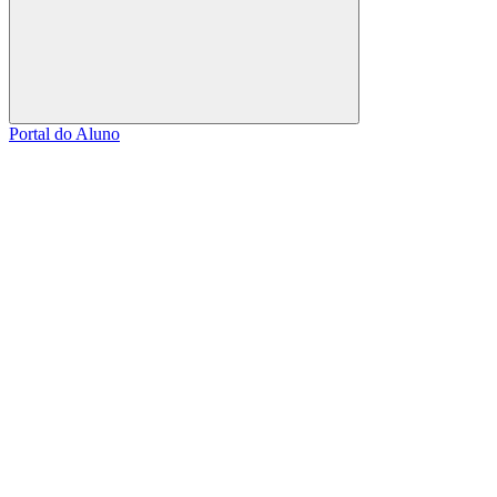
Buscar
Portal do Aluno
Link para o Facebook
Link para o Linkedin
Link para o Instagram