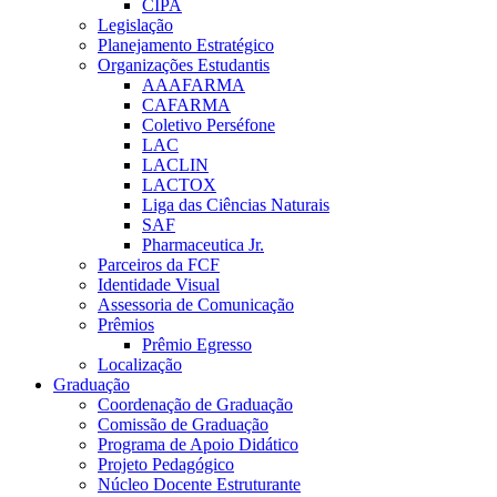
CIPA
Legislação
Planejamento Estratégico
Organizações Estudantis
AAAFARMA
CAFARMA
Coletivo Perséfone
LAC
LACLIN
LACTOX
Liga das Ciências Naturais
SAF
Pharmaceutica Jr.
Parceiros da FCF
Identidade Visual
Assessoria de Comunicação
Prêmios
Prêmio Egresso
Localização
Graduação
Coordenação de Graduação
Comissão de Graduação
Programa de Apoio Didático
Projeto Pedagógico
Núcleo Docente Estruturante