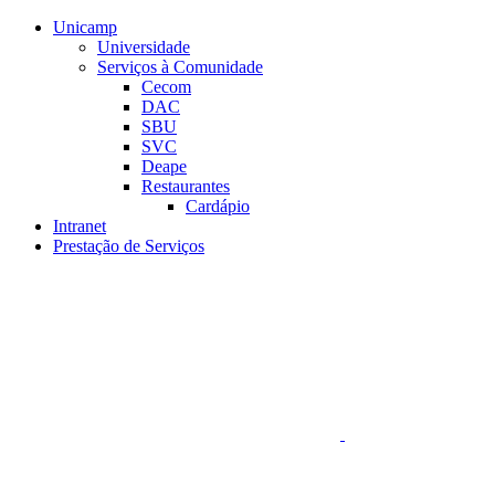
Conteúdo principal
Menu principal
Rodapé
Unicamp
Universidade
Serviços à Comunidade
Cecom
DAC
SBU
SVC
Deape
Restaurantes
Cardápio
Intranet
Prestação de Serviços
Aumentar fonte