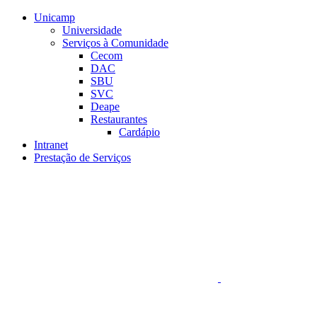
Conteúdo principal
Menu principal
Rodapé
Unicamp
Universidade
Serviços à Comunidade
Cecom
DAC
SBU
SVC
Deape
Restaurantes
Cardápio
Intranet
Prestação de Serviços
Aumentar fonte