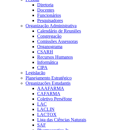
Diretoria
Docentes
Funcionários
Pesquisadores
Organização Administrativa
Calendário de Reuniões
Congregação
Comissões Assessoras
Organograma
CSARH
Recursos Humanos
Informática
CIPA
Legislação
Planejamento Estratégico
Organizações Estudantis
AAAFARMA
CAFARMA
Coletivo Perséfone
LAC
LACLIN
LACTOX
Liga das Ciências Naturais
SAF