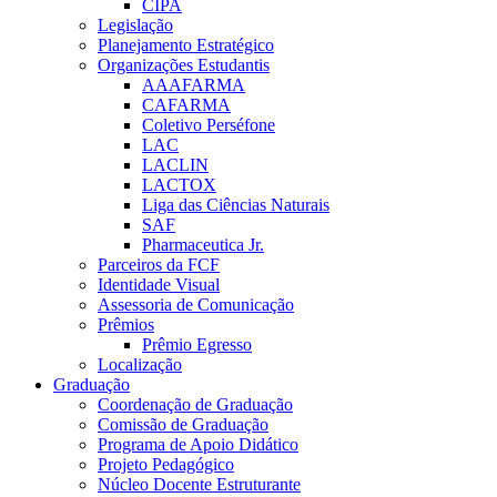
CIPA
Legislação
Planejamento Estratégico
Organizações Estudantis
AAAFARMA
CAFARMA
Coletivo Perséfone
LAC
LACLIN
LACTOX
Liga das Ciências Naturais
SAF
Pharmaceutica Jr.
Parceiros da FCF
Identidade Visual
Assessoria de Comunicação
Prêmios
Prêmio Egresso
Localização
Graduação
Coordenação de Graduação
Comissão de Graduação
Programa de Apoio Didático
Projeto Pedagógico
Núcleo Docente Estruturante