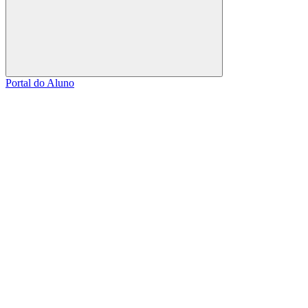
Buscar
Portal do Aluno
Link para o Facebook
Link para o Linkedin
Link para o Instagram