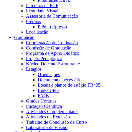
Pharmaceutica Jr.
Parceiros da FCF
Identidade Visual
Assessoria de Comunicação
Prêmios
Prêmio Egresso
Localização
Graduação
Coordenação de Graduação
Comissão de Graduação
Programa de Apoio Didático
Projeto Pedagógico
Núcleo Docente Estruturante
Estágios
Orientações
Documentos necessários
Locais e planos de estágio FR405
Links Úteis
FAQs
Grades Horárias
Iniciação Científica
Atividades Complementares
Atividades de Extensão
Trabalho de Conclusão de Curso
Laboratório de Ensino