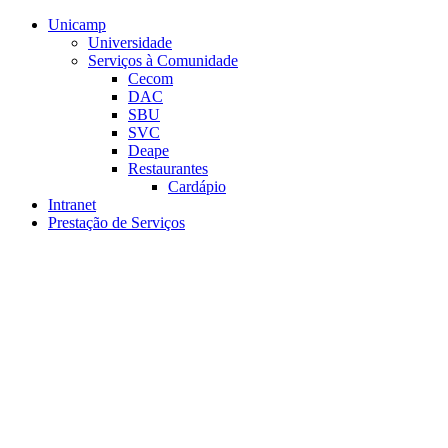
Conteúdo principal
Menu principal
Rodapé
Unicamp
Universidade
Serviços à Comunidade
Cecom
DAC
SBU
SVC
Deape
Restaurantes
Cardápio
Intranet
Prestação de Serviços
Aumentar fonte
Diminuir fonte