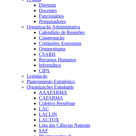
Diretoria
Docentes
Funcionários
Pesquisadores
Organização Administrativa
Calendário de Reuniões
Congregação
Comissões Assessoras
Organograma
CSARH
Recursos Humanos
Informática
CIPA
Legislação
Planejamento Estratégico
Organizações Estudantis
AAAFARMA
CAFARMA
Coletivo Perséfone
LAC
LACLIN
LACTOX
Liga das Ciências Naturais
SAF