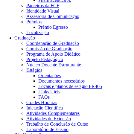
Pharmaceutica Jr.
Parceiros da FCF
Identidade Visual
Assessoria de Comunicação
Prêmios
Prêmio Egresso
Localização
Graduação
Coordenação de Graduação
Comissão de Graduação
Programa de Apoio Didático
Projeto Pedagógico
Núcleo Docente Estruturante
Estágios
Orientações
Documentos necessários
Locais e planos de estágio FR405
Links Úteis
FAQs
Grades Horárias
Iniciação Científica
Atividades Complementares
Atividades de Extensão
Trabalho de Conclusão de Curso
Laboratório de Ensino