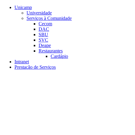
Conteúdo principal
Menu principal
Rodapé
Unicamp
Universidade
Serviços à Comunidade
Cecom
DAC
SBU
SVC
Deape
Restaurantes
Cardápio
Intranet
Prestação de Serviços
Aumentar fonte
Diminuir fonte