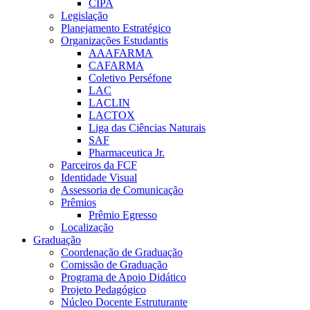
CIPA
Legislação
Planejamento Estratégico
Organizações Estudantis
AAAFARMA
CAFARMA
Coletivo Perséfone
LAC
LACLIN
LACTOX
Liga das Ciências Naturais
SAF
Pharmaceutica Jr.
Parceiros da FCF
Identidade Visual
Assessoria de Comunicação
Prêmios
Prêmio Egresso
Localização
Graduação
Coordenação de Graduação
Comissão de Graduação
Programa de Apoio Didático
Projeto Pedagógico
Núcleo Docente Estruturante