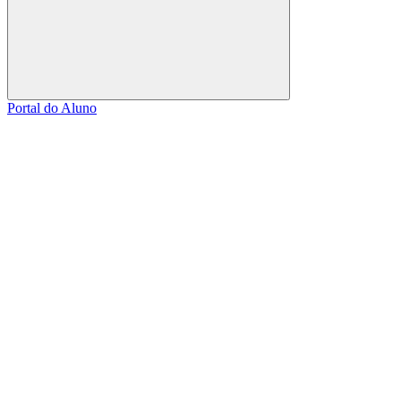
Buscar
Portal do Aluno
Link para o Facebook
Link para o Linkedin
Link para o Instagram