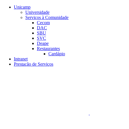
Conteúdo principal
Menu principal
Rodapé
Unicamp
Universidade
Serviços à Comunidade
Cecom
DAC
SBU
SVC
Deape
Restaurantes
Cardápio
Intranet
Prestação de Serviços
Aumentar fonte