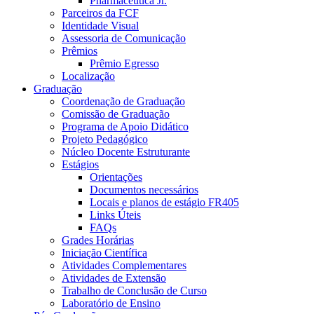
Pharmaceutica Jr.
Parceiros da FCF
Identidade Visual
Assessoria de Comunicação
Prêmios
Prêmio Egresso
Localização
Graduação
Coordenação de Graduação
Comissão de Graduação
Programa de Apoio Didático
Projeto Pedagógico
Núcleo Docente Estruturante
Estágios
Orientações
Documentos necessários
Locais e planos de estágio FR405
Links Úteis
FAQs
Grades Horárias
Iniciação Científica
Atividades Complementares
Atividades de Extensão
Trabalho de Conclusão de Curso
Laboratório de Ensino