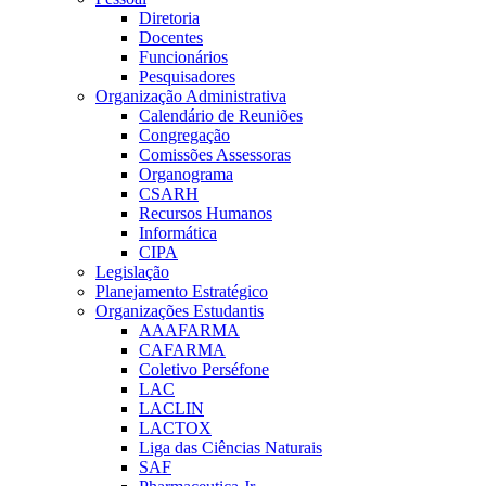
Diretoria
Docentes
Funcionários
Pesquisadores
Organização Administrativa
Calendário de Reuniões
Congregação
Comissões Assessoras
Organograma
CSARH
Recursos Humanos
Informática
CIPA
Legislação
Planejamento Estratégico
Organizações Estudantis
AAAFARMA
CAFARMA
Coletivo Perséfone
LAC
LACLIN
LACTOX
Liga das Ciências Naturais
SAF