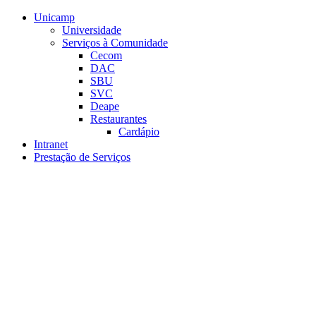
Conteúdo principal
Menu principal
Rodapé
Unicamp
Universidade
Serviços à Comunidade
Cecom
DAC
SBU
SVC
Deape
Restaurantes
Cardápio
Intranet
Prestação de Serviços
Aumentar fonte
Diminuir fonte