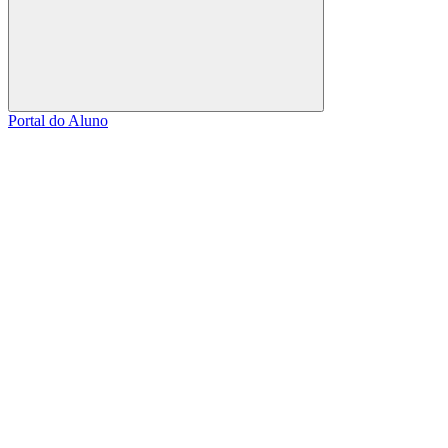
Buscar
Portal do Aluno
Link para o Facebook
Link para o Linkedin
Link para o Instagram