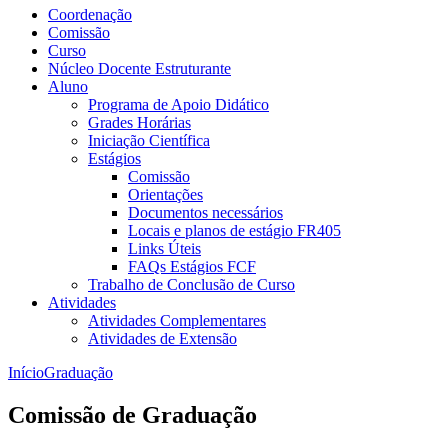
Coordenação
Comissão
Curso
Núcleo Docente Estruturante
Aluno
Programa de Apoio Didático
Grades Horárias
Iniciação Científica
Estágios
Comissão
Orientações
Documentos necessários
Locais e planos de estágio FR405
Links Úteis
FAQs Estágios FCF
Trabalho de Conclusão de Curso
Atividades
Atividades Complementares
Atividades de Extensão
Início
Graduação
Comissão de Graduação