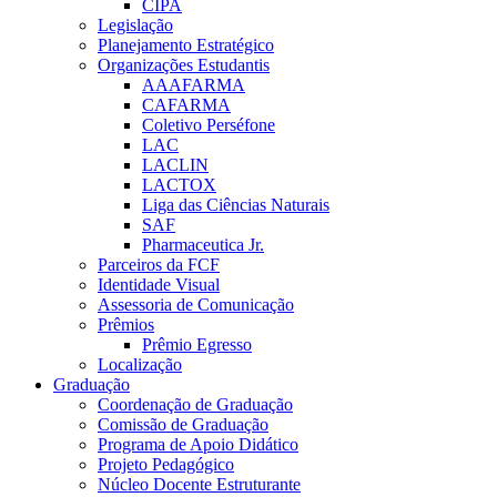
CIPA
Legislação
Planejamento Estratégico
Organizações Estudantis
AAAFARMA
CAFARMA
Coletivo Perséfone
LAC
LACLIN
LACTOX
Liga das Ciências Naturais
SAF
Pharmaceutica Jr.
Parceiros da FCF
Identidade Visual
Assessoria de Comunicação
Prêmios
Prêmio Egresso
Localização
Graduação
Coordenação de Graduação
Comissão de Graduação
Programa de Apoio Didático
Projeto Pedagógico
Núcleo Docente Estruturante