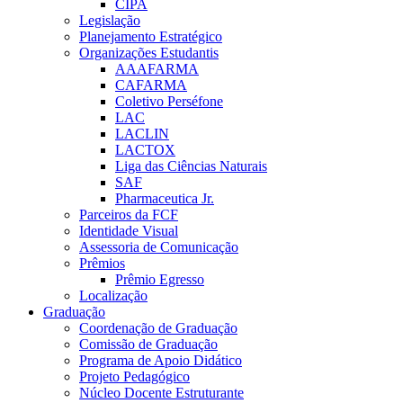
CIPA
Legislação
Planejamento Estratégico
Organizações Estudantis
AAAFARMA
CAFARMA
Coletivo Perséfone
LAC
LACLIN
LACTOX
Liga das Ciências Naturais
SAF
Pharmaceutica Jr.
Parceiros da FCF
Identidade Visual
Assessoria de Comunicação
Prêmios
Prêmio Egresso
Localização
Graduação
Coordenação de Graduação
Comissão de Graduação
Programa de Apoio Didático
Projeto Pedagógico
Núcleo Docente Estruturante