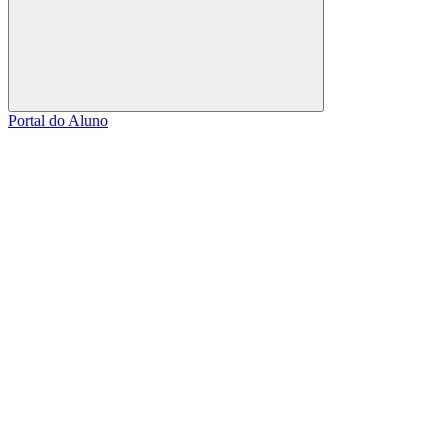
Buscar
Portal do Aluno
Link para o Facebook
Link para o Linkedin
Link para o Instagram