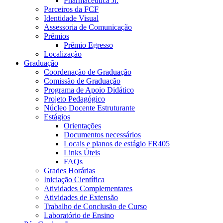
Pharmaceutica Jr.
Parceiros da FCF
Identidade Visual
Assessoria de Comunicação
Prêmios
Prêmio Egresso
Localização
Graduação
Coordenação de Graduação
Comissão de Graduação
Programa de Apoio Didático
Projeto Pedagógico
Núcleo Docente Estruturante
Estágios
Orientações
Documentos necessários
Locais e planos de estágio FR405
Links Úteis
FAQs
Grades Horárias
Iniciação Científica
Atividades Complementares
Atividades de Extensão
Trabalho de Conclusão de Curso
Laboratório de Ensino