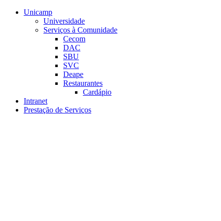
Conteúdo principal
Menu principal
Rodapé
Unicamp
Universidade
Serviços à Comunidade
Cecom
DAC
SBU
SVC
Deape
Restaurantes
Cardápio
Intranet
Prestação de Serviços
Aumentar fonte
Diminuir fonte