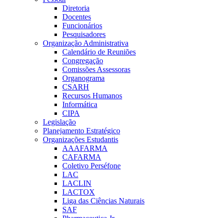
Diretoria
Docentes
Funcionários
Pesquisadores
Organização Administrativa
Calendário de Reuniões
Congregação
Comissões Assessoras
Organograma
CSARH
Recursos Humanos
Informática
CIPA
Legislação
Planejamento Estratégico
Organizações Estudantis
AAAFARMA
CAFARMA
Coletivo Perséfone
LAC
LACLIN
LACTOX
Liga das Ciências Naturais
SAF