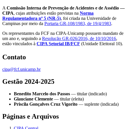
A
Comissão Interna de Prevenção de Acidentes e de Assédio —
CIPA
, cujas atribuições estão previstas na
Norma
Regulamentadora nº 5 (NR-5)
, foi criada na Universidade de
Campinas por meio da
Portaria GR-108/1983, de 19/4/1983
.
Os representantes da FCF na CIPA-Unicamp possuem mandato de
um ano e, seguindo a
Resolução GR-026/2016, de 10/10/2016
,
estão vinculados à
CIPA Setorial IB/FCF
(Unidade Eleitoral 10).
Contato
cipa@fcf.unicamp.br
Gestão 2024-2025
Benedito Marcelo dos Passos
— titular (indicado)
Glauciane Clemente
— titular (eleita)
Priscila Gonçalves Cruz Vigorito
— suplente (indicada)
Páginas e Arquivos
CIPA Central