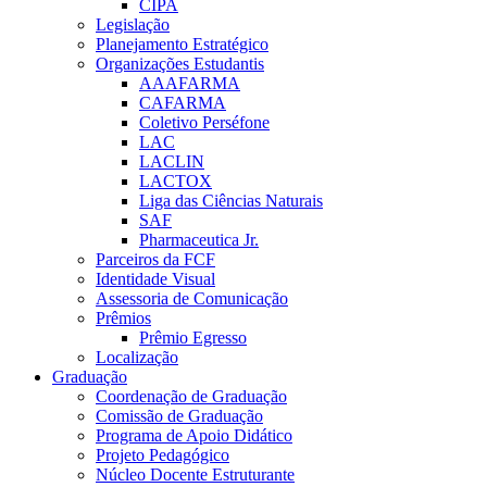
CIPA
Legislação
Planejamento Estratégico
Organizações Estudantis
AAAFARMA
CAFARMA
Coletivo Perséfone
LAC
LACLIN
LACTOX
Liga das Ciências Naturais
SAF
Pharmaceutica Jr.
Parceiros da FCF
Identidade Visual
Assessoria de Comunicação
Prêmios
Prêmio Egresso
Localização
Graduação
Coordenação de Graduação
Comissão de Graduação
Programa de Apoio Didático
Projeto Pedagógico
Núcleo Docente Estruturante