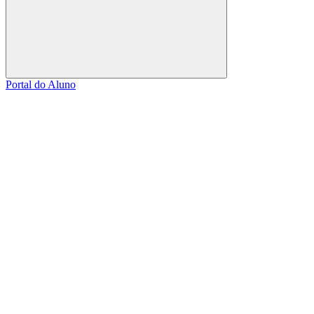
Buscar
Portal do Aluno
Link para o Facebook
Link para o Linkedin
Link para o Instagram