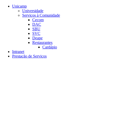
Conteúdo principal
Menu principal
Rodapé
Unicamp
Universidade
Serviços à Comunidade
Cecom
DAC
SBU
SVC
Deape
Restaurantes
Cardápio
Intranet
Prestação de Serviços
Aumentar fonte
Diminuir fonte