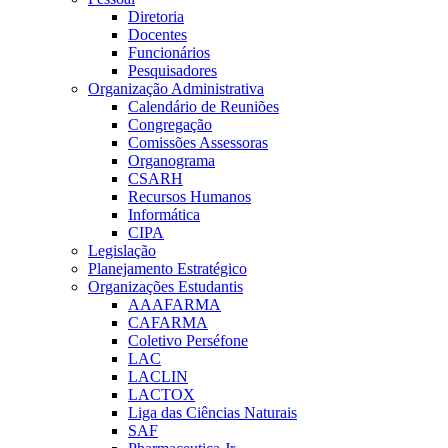
Diretoria
Docentes
Funcionários
Pesquisadores
Organização Administrativa
Calendário de Reuniões
Congregação
Comissões Assessoras
Organograma
CSARH
Recursos Humanos
Informática
CIPA
Legislação
Planejamento Estratégico
Organizações Estudantis
AAAFARMA
CAFARMA
Coletivo Perséfone
LAC
LACLIN
LACTOX
Liga das Ciências Naturais
SAF