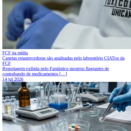
FCF na mídia
Canetas emagrecedoras são analisadas pelo laboratório CIATox da
FCF
Reportagem exibida pelo Fantástico mostrou flagrantes de
contrabando de medicamentos […]
14 jul 2026