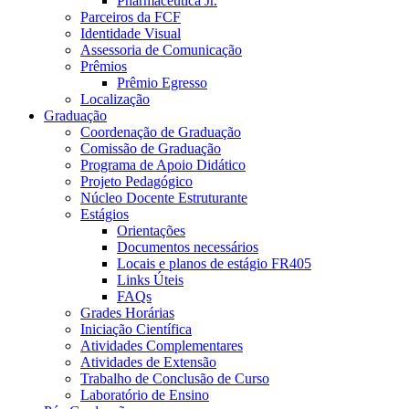
Pharmaceutica Jr.
Parceiros da FCF
Identidade Visual
Assessoria de Comunicação
Prêmios
Prêmio Egresso
Localização
Graduação
Coordenação de Graduação
Comissão de Graduação
Programa de Apoio Didático
Projeto Pedagógico
Núcleo Docente Estruturante
Estágios
Orientações
Documentos necessários
Locais e planos de estágio FR405
Links Úteis
FAQs
Grades Horárias
Iniciação Científica
Atividades Complementares
Atividades de Extensão
Trabalho de Conclusão de Curso
Laboratório de Ensino