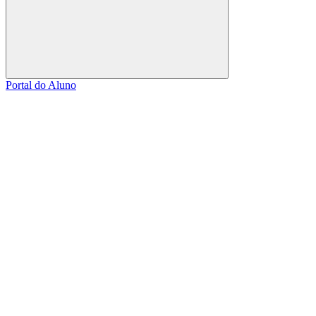
Buscar
Portal do Aluno
Link para o Facebook
Link para o Linkedin
Link para o Instagram