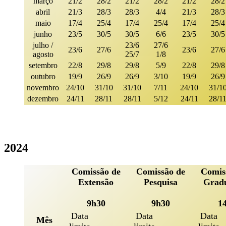
março
21/2
28/2
21/2
28/2
21/2
28/2
abril
21/3
28/3
28/3
4/4
21/3
28/3
maio
17/4
25/4
17/4
25/4
17/4
25/4
junho
23/5
30/5
30/5
6/6
23/5
30/5
julho /
23/6
27/6
23/6
27/6
23/6
27/6
agosto
25/7
1/8
setembro
22/8
29/8
29/8
5/9
22/8
29/8
outubro
19/9
26/9
26/9
3/10
19/9
26/9
novembro
24/10
31/10
31/10
7/11
24/10
31/1
dezembro
24/11
28/11
28/11
5/12
24/11
28/1
2024
Comissão de
Comissão de
Comis
Extensão
Pesquisa
Grad
9h30
9h30
1
Data
Data
Data
Mês