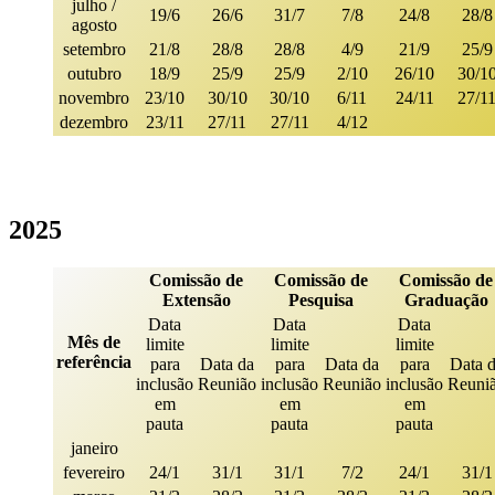
julho /
19/6
26/6
31/7
7/8
24/8
28/8
agosto
setembro
21/8
28/8
28/8
4/9
21/9
25/9
outubro
18/9
25/9
25/9
2/10
26/10
30/1
novembro
23/10
30/10
30/10
6/11
24/11
27/1
dezembro
23/11
27/11
27/11
4/12
2025
Comissão de
Comissão de
Comissão de
Extensão
Pesquisa
Graduação
Data
Data
Data
Mês de
limite
limite
limite
referência
para
Data da
para
Data da
para
Data 
inclusão
Reunião
inclusão
Reunião
inclusão
Reuni
em
em
em
pauta
pauta
pauta
janeiro
fevereiro
24/1
31/1
31/1
7/2
24/1
31/1