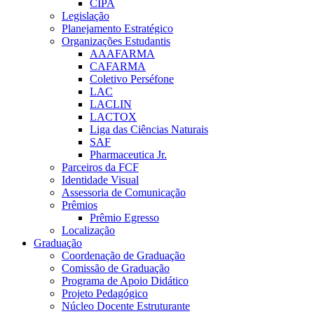
CIPA
Legislação
Planejamento Estratégico
Organizações Estudantis
AAAFARMA
CAFARMA
Coletivo Perséfone
LAC
LACLIN
LACTOX
Liga das Ciências Naturais
SAF
Pharmaceutica Jr.
Parceiros da FCF
Identidade Visual
Assessoria de Comunicação
Prêmios
Prêmio Egresso
Localização
Graduação
Coordenação de Graduação
Comissão de Graduação
Programa de Apoio Didático
Projeto Pedagógico
Núcleo Docente Estruturante