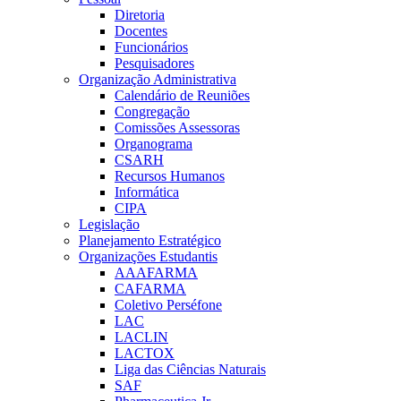
Diretoria
Docentes
Funcionários
Pesquisadores
Organização Administrativa
Calendário de Reuniões
Congregação
Comissões Assessoras
Organograma
CSARH
Recursos Humanos
Informática
CIPA
Legislação
Planejamento Estratégico
Organizações Estudantis
AAAFARMA
CAFARMA
Coletivo Perséfone
LAC
LACLIN
LACTOX
Liga das Ciências Naturais
SAF