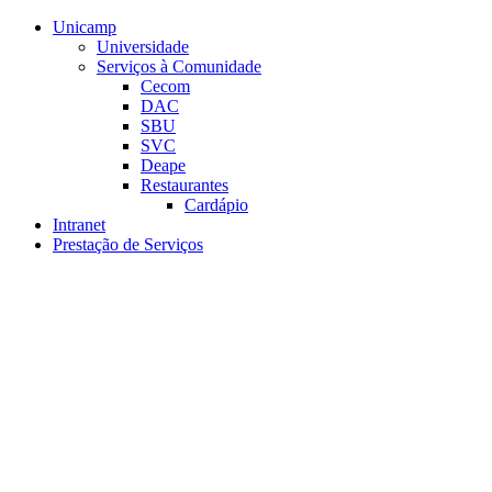
Conteúdo principal
Menu principal
Rodapé
Unicamp
Universidade
Serviços à Comunidade
Cecom
DAC
SBU
SVC
Deape
Restaurantes
Cardápio
Intranet
Prestação de Serviços
Aumentar fonte
Diminuir fonte