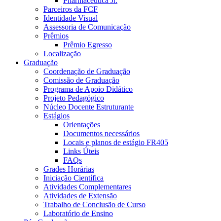
Pharmaceutica Jr.
Parceiros da FCF
Identidade Visual
Assessoria de Comunicação
Prêmios
Prêmio Egresso
Localização
Graduação
Coordenação de Graduação
Comissão de Graduação
Programa de Apoio Didático
Projeto Pedagógico
Núcleo Docente Estruturante
Estágios
Orientações
Documentos necessários
Locais e planos de estágio FR405
Links Úteis
FAQs
Grades Horárias
Iniciação Científica
Atividades Complementares
Atividades de Extensão
Trabalho de Conclusão de Curso
Laboratório de Ensino