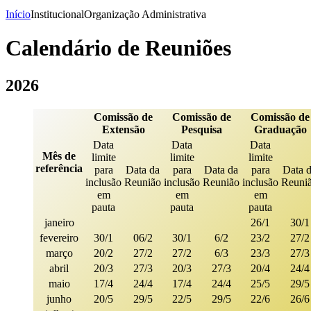
Início
Institucional
Organização Administrativa
Calendário de Reuniões
2026
Comissão de
Comissão de
Comissão de
Extensão
Pesquisa
Graduação
Data
Data
Data
Mês de
limite
limite
limite
referência
para
Data da
para
Data da
para
Data 
inclusão
Reunião
inclusão
Reunião
inclusão
Reuni
em
em
em
pauta
pauta
pauta
janeiro
26/1
30/1
fevereiro
30/1
06/2
30/1
6/2
23/2
27/2
março
20/2
27/2
27/2
6/3
23/3
27/3
abril
20/3
27/3
20/3
27/3
20/4
24/4
maio
17/4
24/4
17/4
24/4
25/5
29/5
junho
20/5
29/5
22/5
29/5
22/6
26/6