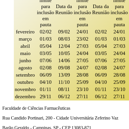
limite
limite
limite
para
Data da
para
Data da
para
inclusão
Reunião
inclusão
Reunião
inclusão
em
em
em
pauta
pauta
pauta
fevereiro
02/02
09/02
24/01
02/02
24/01
março
01/03
08/03
23/02
01/03
01/03
abril
05/04
12/04
27/03
05/04
27/03
maio
03/05
10/05
24/04
03/05
24/04
junho
07/06
14/06
27/05
07/06
27/05
agosto
02/08
09/08
24/07
02/08
24/07
setembro
06/09
13/09
28/08
06/09
28/08
outubro
04/10
11/10
25/09
04/10
25/09
novembro
01/11
08/11
23/10
01/11
23/10
dezembro
29/11
06/12
27/11
06/12
27/11
Faculdade de Ciências Farmacêuticas
Rua Candido Portinari, 200 - Cidade Universitária Zeferino Vaz
Barão Geraldo - Campinas, SP - CEP 13083-871