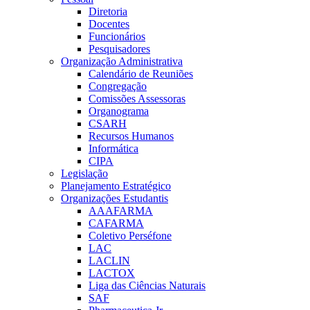
Diretoria
Docentes
Funcionários
Pesquisadores
Organização Administrativa
Calendário de Reuniões
Congregação
Comissões Assessoras
Organograma
CSARH
Recursos Humanos
Informática
CIPA
Legislação
Planejamento Estratégico
Organizações Estudantis
AAAFARMA
CAFARMA
Coletivo Perséfone
LAC
LACLIN
LACTOX
Liga das Ciências Naturais
SAF