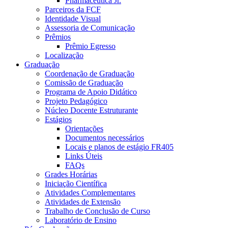
Pharmaceutica Jr.
Parceiros da FCF
Identidade Visual
Assessoria de Comunicação
Prêmios
Prêmio Egresso
Localização
Graduação
Coordenação de Graduação
Comissão de Graduação
Programa de Apoio Didático
Projeto Pedagógico
Núcleo Docente Estruturante
Estágios
Orientações
Documentos necessários
Locais e planos de estágio FR405
Links Úteis
FAQs
Grades Horárias
Iniciação Científica
Atividades Complementares
Atividades de Extensão
Trabalho de Conclusão de Curso
Laboratório de Ensino