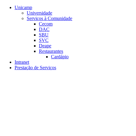
Conteúdo principal
Menu principal
Rodapé
Unicamp
Universidade
Serviços à Comunidade
Cecom
DAC
SBU
SVC
Deape
Restaurantes
Cardápio
Intranet
Prestação de Serviços
Aumentar fonte
Diminuir fonte