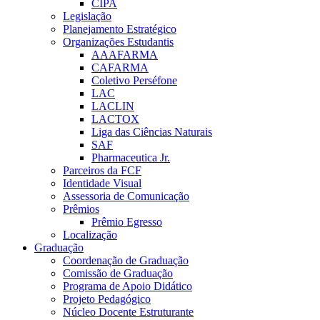
CIPA
Legislação
Planejamento Estratégico
Organizações Estudantis
AAAFARMA
CAFARMA
Coletivo Perséfone
LAC
LACLIN
LACTOX
Liga das Ciências Naturais
SAF
Pharmaceutica Jr.
Parceiros da FCF
Identidade Visual
Assessoria de Comunicação
Prêmios
Prêmio Egresso
Localização
Graduação
Coordenação de Graduação
Comissão de Graduação
Programa de Apoio Didático
Projeto Pedagógico
Núcleo Docente Estruturante