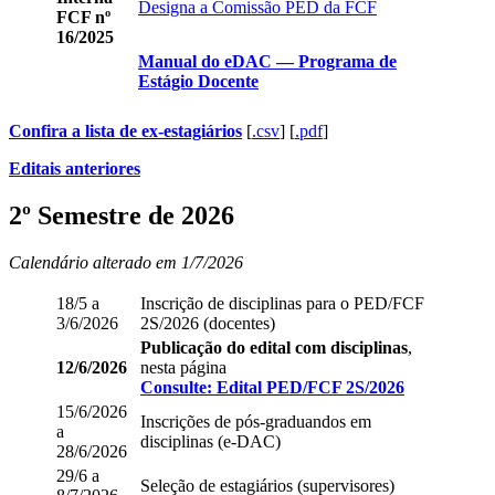
Designa a Comissão PED da FCF
FCF nº
16/2025
Manual do eDAC — Programa de
Estágio Docente
Confira a lista de ex-estagiários
[
.csv
] [
.pdf
]
Editais anteriores
2º Semestre de 2026
Calendário alterado em 1/7/2026
18/5 a
Inscrição de disciplinas para o PED/FCF
3/6/2026
2S/2026 (docentes)
Publicação do edital com disciplinas
,
12/6/2026
nesta página
Consulte: Edital PED/FCF 2S/2026
15/6/2026
Inscrições de pós-graduandos em
a
disciplinas (e-DAC)
28/6/2026
29/6 a
Seleção de estagiários (supervisores)