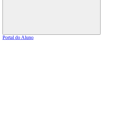
Buscar
Portal do Aluno
Link para o Facebook
Link para o Linkedin
Link para o Instagram