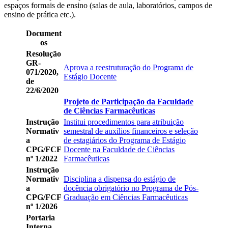
espaços formais de ensino (salas de aula, laboratórios, campos de
ensino de prática etc.).
Document
os
Resolução
GR-
Aprova a reestruturação do Programa de
071/2020,
Estágio Docente
de
22/6/2020
Projeto de Participação da Faculdade
de Ciências Farmacêuticas
Instrução
Institui procedimentos para atribuição
Normativ
semestral de auxílios financeiros e seleção
a
de estagiários do Programa de Estágio
CPG/FCF
Docente na Faculdade de Ciências
nº 1/2022
Farmacêuticas
Instrução
Normativ
Disciplina a dispensa do estágio de
a
docência obrigatório no Programa de Pós-
CPG/FCF
Graduação em Ciências Farmacêuticas
nº 1/2026
Portaria
Interna