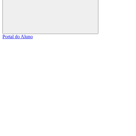
Buscar
Portal do Aluno
Link para o Facebook
Link para o Linkedin
Link para o Instagram