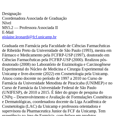
Designação
Coordenadora Associada de Graduação
Nível
MS5.2 — Professora Associada II
E-Mail
gislaine.leonardi@fcf.unicamp.br
Graduada em Farmácia pela Faculdade de Ciências Farmacêuticas
de Ribeirão Preto da Universidade de São Paulo (1993), mestra em
Fármaco e Medicamento pela FCFRP-USP (1997), doutorado em
Ciências Farmacêuticas pela FCFRP-USP (2000). Realizou pós-
doutorado (2008) no Laboratório de Enzimologia e Carcinogênese
Experimental do Núcleo de Medicina e Cirurgia Experimental da
Unicamp e livre-docente (2022) em Cosmetologia pela Unicamp.
Atuou como docente no período de 1997 a 2010 no Curso de
Farmácia da Universidade Metodista de Piracicaba (UNIMEP) e no
Curso de Farmácia da Universidade Federal de São Paulo
(UNIFESP), de 2010 a 2015. É líder do grupo de pesquisa do
CNPq – Desenvolvimento e Avaliação de Formulações Cosméticas
e Dermatológicas, coordenadora docente da Liga Acadêmica de
Cosmetologia (LAC) da Unicamp e professora orientadora e
supervisora da Pharmaceutica Junior da FCF da Unicamp. Tem
experiência na área de Farmácia, com ênfase em produtos