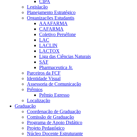
CIPA
Legislação
Planejamento Estratégico
Organizações Estudantis
AAAFARMA
CAFARMA
Coletivo Perséfone
LAC
LACLIN
LACTOX
Liga das Ciências Naturais
SAF
Pharmaceutica Jr.
Parceiros da FCF
Identidade Visual
Assessoria de Comunicação
Prêmios
Prêmio Egresso
Localização
Graduação
Coordenação de Graduação
Comissão de Graduação
Programa de Apoio Didático
Projeto Pedagógico
Núcleo Docente Estruturante