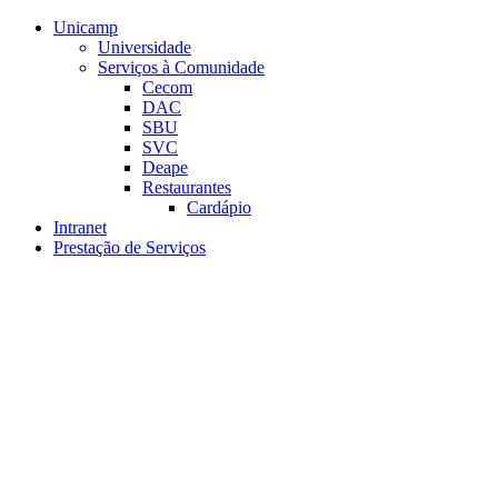
Conteúdo principal
Menu principal
Rodapé
Unicamp
Universidade
Serviços à Comunidade
Cecom
DAC
SBU
SVC
Deape
Restaurantes
Cardápio
Intranet
Prestação de Serviços
Aumentar fonte
Diminuir fonte