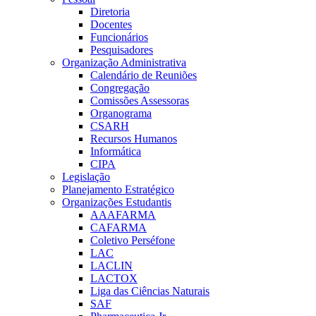
Diretoria
Docentes
Funcionários
Pesquisadores
Organização Administrativa
Calendário de Reuniões
Congregação
Comissões Assessoras
Organograma
CSARH
Recursos Humanos
Informática
CIPA
Legislação
Planejamento Estratégico
Organizações Estudantis
AAAFARMA
CAFARMA
Coletivo Perséfone
LAC
LACLIN
LACTOX
Liga das Ciências Naturais
SAF