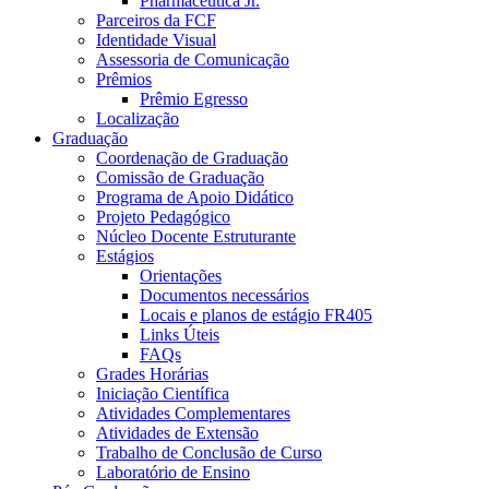
Pharmaceutica Jr.
Parceiros da FCF
Identidade Visual
Assessoria de Comunicação
Prêmios
Prêmio Egresso
Localização
Graduação
Coordenação de Graduação
Comissão de Graduação
Programa de Apoio Didático
Projeto Pedagógico
Núcleo Docente Estruturante
Estágios
Orientações
Documentos necessários
Locais e planos de estágio FR405
Links Úteis
FAQs
Grades Horárias
Iniciação Científica
Atividades Complementares
Atividades de Extensão
Trabalho de Conclusão de Curso
Laboratório de Ensino