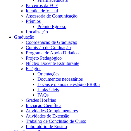
Pharmaceutica Jr.
Parceiros da FCF
Identidade Visual
Assessoria de Comunicação
Prêmios
Prêmio Egresso
Localização
Graduação
Coordenação de Graduação
Comissão de Graduação
Programa de Apoio Didático
Projeto Pedagógico
Núcleo Docente Estruturante
Estágios
Orientações
Documentos necessários
Locais e planos de estágio FR405
Links Úteis
FAQs
Grades Horárias
Iniciação Científica
Atividades Complementares
Atividades de Extensão
Trabalho de Conclusão de Curso
Laboratório de Ensino