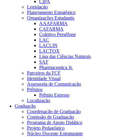
CIPA
Legislação
Planejamento Estratégico
Organizações Estudantis
AAAFARMA
CAFARMA
Coletivo Perséfone
LAC
LACLIN
LACTOX
Liga das Ciências Naturais
SAF
Pharmaceutica Jr.
Parceiros da FCF
Identidade Visual
Assessoria de Comunicação
Prêmios
Prêmio Egresso
Localização
Graduação
Coordenação de Graduação
Comissão de Graduação
Programa de Apoio Didático
Projeto Pedagógico
Núcleo Docente Estruturante