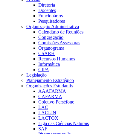
Diretoria
Docentes
Funcionários
Pesquisadores
Organização Administrativa
Calendário de Reuniões
Congregação
Comissões Assessoras
Organograma
CSARH
Recursos Humanos
Informática
CIPA
Legislação
Planejamento Estratégico
Organizações Estudantis
AAAFARMA
CAFARMA
Coletivo Perséfone
LAC
LACLIN
LACTOX
Liga das Ciências Naturais
SAF