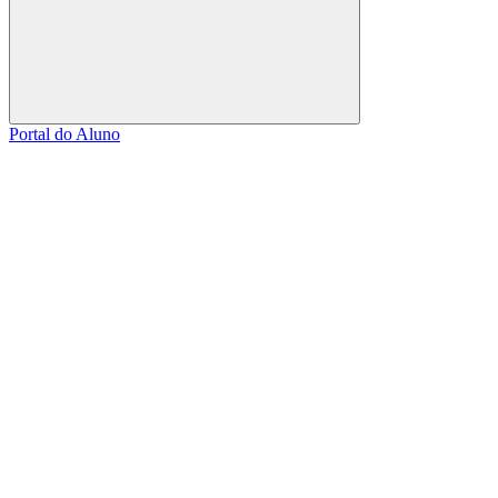
Buscar
Portal do Aluno
Link para o Facebook
Link para o Linkedin
Link para o Instagram