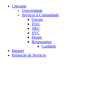
Conteúdo principal
Menu principal
Rodapé
Unicamp
Universidade
Serviços à Comunidade
Cecom
DAC
SBU
SVC
Deape
Restaurantes
Cardápio
Intranet
Prestação de Serviços
Aumentar fonte
Diminuir fonte