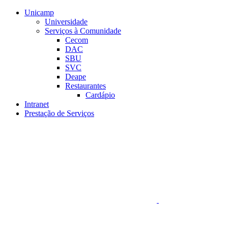
Conteúdo principal
Menu principal
Rodapé
Unicamp
Universidade
Serviços à Comunidade
Cecom
DAC
SBU
SVC
Deape
Restaurantes
Cardápio
Intranet
Prestação de Serviços
Aumentar fonte