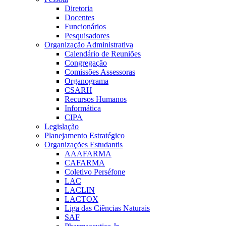
Diretoria
Docentes
Funcionários
Pesquisadores
Organização Administrativa
Calendário de Reuniões
Congregação
Comissões Assessoras
Organograma
CSARH
Recursos Humanos
Informática
CIPA
Legislação
Planejamento Estratégico
Organizações Estudantis
AAAFARMA
CAFARMA
Coletivo Perséfone
LAC
LACLIN
LACTOX
Liga das Ciências Naturais
SAF