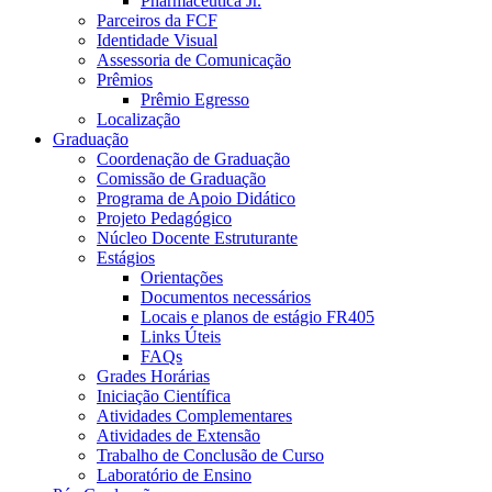
Pharmaceutica Jr.
Parceiros da FCF
Identidade Visual
Assessoria de Comunicação
Prêmios
Prêmio Egresso
Localização
Graduação
Coordenação de Graduação
Comissão de Graduação
Programa de Apoio Didático
Projeto Pedagógico
Núcleo Docente Estruturante
Estágios
Orientações
Documentos necessários
Locais e planos de estágio FR405
Links Úteis
FAQs
Grades Horárias
Iniciação Científica
Atividades Complementares
Atividades de Extensão
Trabalho de Conclusão de Curso
Laboratório de Ensino