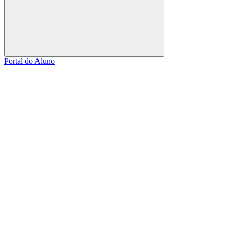
Buscar
Portal do Aluno
Link para o Facebook
Link para o Linkedin
Link para o Instagram