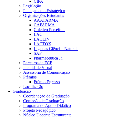
CIPA
Legislação
Planejamento Estratégico
Organizações Estudantis
AAAFARMA
CAFARMA
Coletivo Perséfone
LAC
LACLIN
LACTOX
Liga das Ciências Naturais
SAF
Pharmaceutica Jr.
Parceiros da FCF
Identidade Visual
Assessoria de Comunicação
Prêmios
Prêmio Egresso
Localização
Graduação
Coordenação de Graduação
Comissão de Graduação
Programa de Apoio Didático
Projeto Pedagógico
Núcleo Docente Estruturante