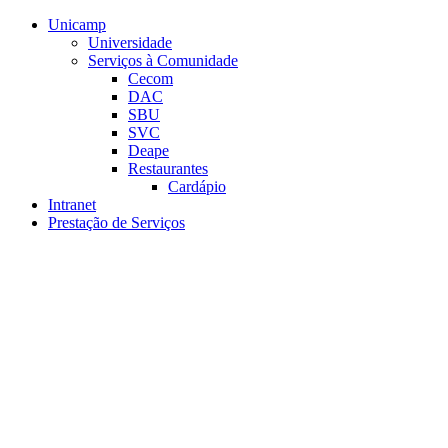
Conteúdo principal
Menu principal
Rodapé
Unicamp
Universidade
Serviços à Comunidade
Cecom
DAC
SBU
SVC
Deape
Restaurantes
Cardápio
Intranet
Prestação de Serviços
Aumentar fonte
Diminuir fonte