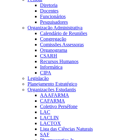
Diretoria
Docentes
Funcionários
Pesquisadores
Organização Administrativa
Calendário de Reuniões
Congregação
Comissões Assessoras
Organograma
CSARH
Recursos Humanos
Informática
CIPA
Legislação
Planejamento Estratégico
Organizações Estudantis
AAAFARMA
CAFARMA
Coletivo Perséfone
LAC
LACLIN
LACTOX
Liga das Ciências Naturais
SAF