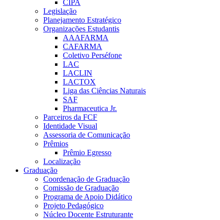
CIPA
Legislação
Planejamento Estratégico
Organizações Estudantis
AAAFARMA
CAFARMA
Coletivo Perséfone
LAC
LACLIN
LACTOX
Liga das Ciências Naturais
SAF
Pharmaceutica Jr.
Parceiros da FCF
Identidade Visual
Assessoria de Comunicação
Prêmios
Prêmio Egresso
Localização
Graduação
Coordenação de Graduação
Comissão de Graduação
Programa de Apoio Didático
Projeto Pedagógico
Núcleo Docente Estruturante