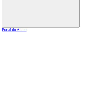
Buscar
Portal do Aluno
Link para o Facebook
Link para o Linkedin
Link para o Instagram