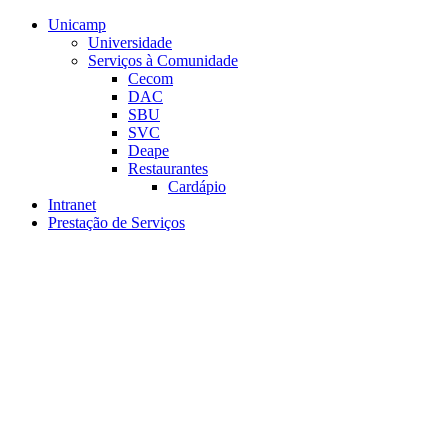
Conteúdo principal
Menu principal
Rodapé
Unicamp
Universidade
Serviços à Comunidade
Cecom
DAC
SBU
SVC
Deape
Restaurantes
Cardápio
Intranet
Prestação de Serviços
Aumentar fonte
Diminuir fonte