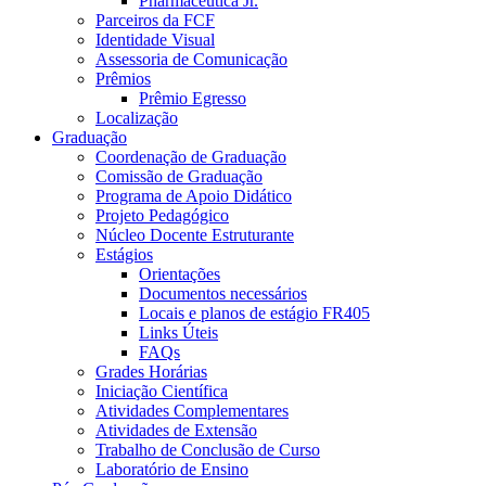
Pharmaceutica Jr.
Parceiros da FCF
Identidade Visual
Assessoria de Comunicação
Prêmios
Prêmio Egresso
Localização
Graduação
Coordenação de Graduação
Comissão de Graduação
Programa de Apoio Didático
Projeto Pedagógico
Núcleo Docente Estruturante
Estágios
Orientações
Documentos necessários
Locais e planos de estágio FR405
Links Úteis
FAQs
Grades Horárias
Iniciação Científica
Atividades Complementares
Atividades de Extensão
Trabalho de Conclusão de Curso
Laboratório de Ensino