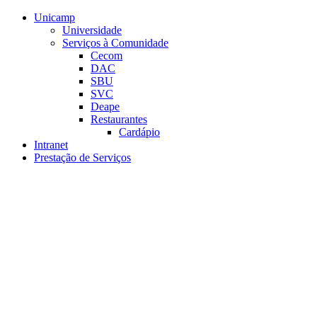
Conteúdo principal
Menu principal
Rodapé
Unicamp
Universidade
Serviços à Comunidade
Cecom
DAC
SBU
SVC
Deape
Restaurantes
Cardápio
Intranet
Prestação de Serviços
Aumentar fonte
Diminuir fonte