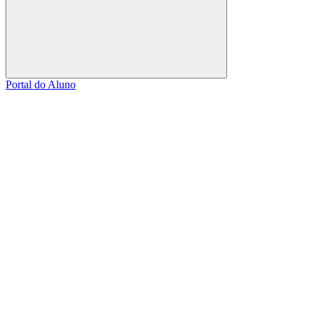
Buscar
Portal do Aluno
Link para o Facebook
Link para o Linkedin
Link para o Instagram