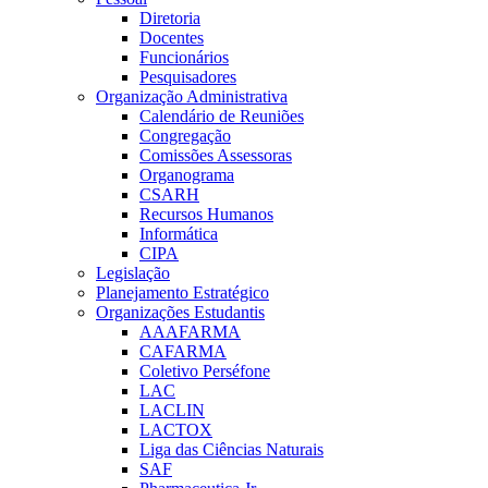
Diretoria
Docentes
Funcionários
Pesquisadores
Organização Administrativa
Calendário de Reuniões
Congregação
Comissões Assessoras
Organograma
CSARH
Recursos Humanos
Informática
CIPA
Legislação
Planejamento Estratégico
Organizações Estudantis
AAAFARMA
CAFARMA
Coletivo Perséfone
LAC
LACLIN
LACTOX
Liga das Ciências Naturais
SAF