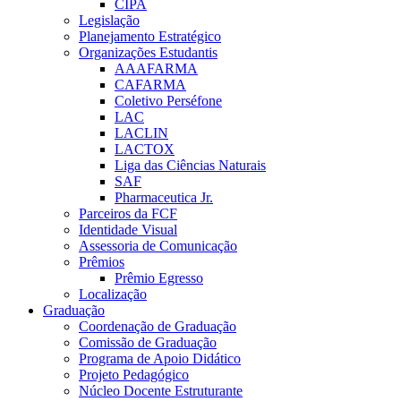
CIPA
Legislação
Planejamento Estratégico
Organizações Estudantis
AAAFARMA
CAFARMA
Coletivo Perséfone
LAC
LACLIN
LACTOX
Liga das Ciências Naturais
SAF
Pharmaceutica Jr.
Parceiros da FCF
Identidade Visual
Assessoria de Comunicação
Prêmios
Prêmio Egresso
Localização
Graduação
Coordenação de Graduação
Comissão de Graduação
Programa de Apoio Didático
Projeto Pedagógico
Núcleo Docente Estruturante