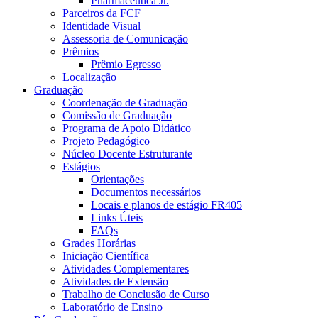
Pharmaceutica Jr.
Parceiros da FCF
Identidade Visual
Assessoria de Comunicação
Prêmios
Prêmio Egresso
Localização
Graduação
Coordenação de Graduação
Comissão de Graduação
Programa de Apoio Didático
Projeto Pedagógico
Núcleo Docente Estruturante
Estágios
Orientações
Documentos necessários
Locais e planos de estágio FR405
Links Úteis
FAQs
Grades Horárias
Iniciação Científica
Atividades Complementares
Atividades de Extensão
Trabalho de Conclusão de Curso
Laboratório de Ensino