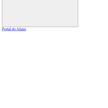
Buscar
Portal do Aluno
Link para o Facebook
Link para o Linkedin
Link para o Instagram