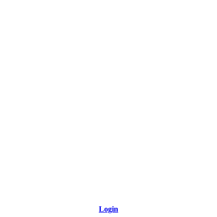
Link para o Tiktok
Link para o RSS
Login