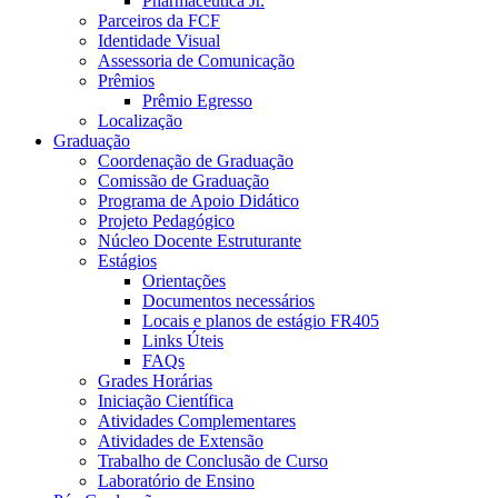
Pharmaceutica Jr.
Parceiros da FCF
Identidade Visual
Assessoria de Comunicação
Prêmios
Prêmio Egresso
Localização
Graduação
Coordenação de Graduação
Comissão de Graduação
Programa de Apoio Didático
Projeto Pedagógico
Núcleo Docente Estruturante
Estágios
Orientações
Documentos necessários
Locais e planos de estágio FR405
Links Úteis
FAQs
Grades Horárias
Iniciação Científica
Atividades Complementares
Atividades de Extensão
Trabalho de Conclusão de Curso
Laboratório de Ensino