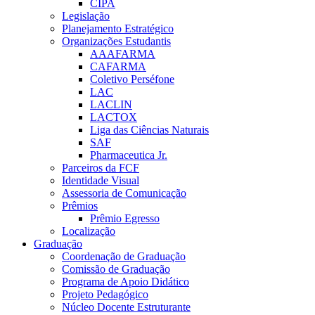
CIPA
Legislação
Planejamento Estratégico
Organizações Estudantis
AAAFARMA
CAFARMA
Coletivo Perséfone
LAC
LACLIN
LACTOX
Liga das Ciências Naturais
SAF
Pharmaceutica Jr.
Parceiros da FCF
Identidade Visual
Assessoria de Comunicação
Prêmios
Prêmio Egresso
Localização
Graduação
Coordenação de Graduação
Comissão de Graduação
Programa de Apoio Didático
Projeto Pedagógico
Núcleo Docente Estruturante