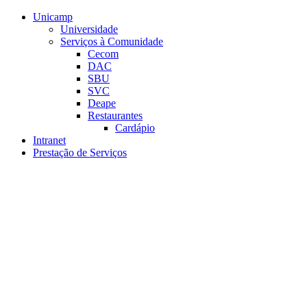
Conteúdo principal
Menu principal
Rodapé
Unicamp
Universidade
Serviços à Comunidade
Cecom
DAC
SBU
SVC
Deape
Restaurantes
Cardápio
Intranet
Prestação de Serviços
Aumentar fonte
Diminuir fonte