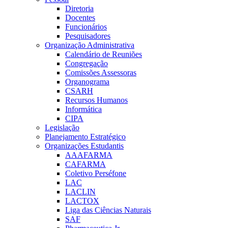
Diretoria
Docentes
Funcionários
Pesquisadores
Organização Administrativa
Calendário de Reuniões
Congregação
Comissões Assessoras
Organograma
CSARH
Recursos Humanos
Informática
CIPA
Legislação
Planejamento Estratégico
Organizações Estudantis
AAAFARMA
CAFARMA
Coletivo Perséfone
LAC
LACLIN
LACTOX
Liga das Ciências Naturais
SAF