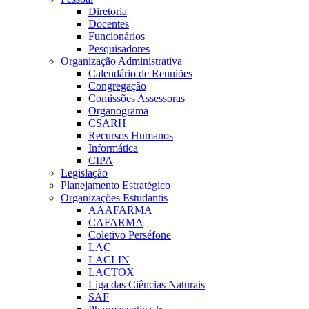
Diretoria
Docentes
Funcionários
Pesquisadores
Organização Administrativa
Calendário de Reuniões
Congregação
Comissões Assessoras
Organograma
CSARH
Recursos Humanos
Informática
CIPA
Legislação
Planejamento Estratégico
Organizações Estudantis
AAAFARMA
CAFARMA
Coletivo Perséfone
LAC
LACLIN
LACTOX
Liga das Ciências Naturais
SAF