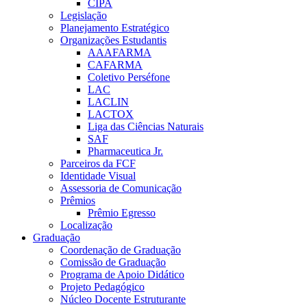
CIPA
Legislação
Planejamento Estratégico
Organizações Estudantis
AAAFARMA
CAFARMA
Coletivo Perséfone
LAC
LACLIN
LACTOX
Liga das Ciências Naturais
SAF
Pharmaceutica Jr.
Parceiros da FCF
Identidade Visual
Assessoria de Comunicação
Prêmios
Prêmio Egresso
Localização
Graduação
Coordenação de Graduação
Comissão de Graduação
Programa de Apoio Didático
Projeto Pedagógico
Núcleo Docente Estruturante