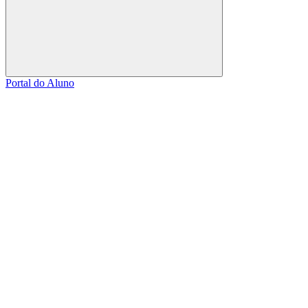
Buscar
Portal do Aluno
Link para o Facebook
Link para o Linkedin
Link para o Instagram