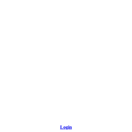
Link para o Tiktok
Link para o RSS
Login