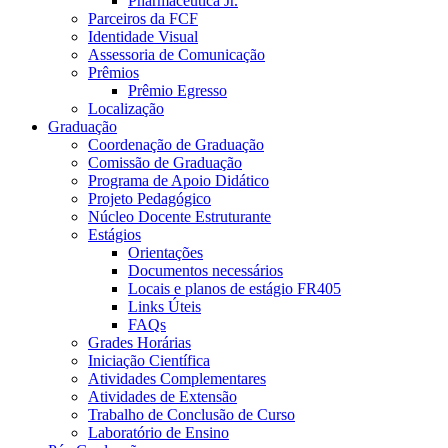
Pharmaceutica Jr.
Parceiros da FCF
Identidade Visual
Assessoria de Comunicação
Prêmios
Prêmio Egresso
Localização
Graduação
Coordenação de Graduação
Comissão de Graduação
Programa de Apoio Didático
Projeto Pedagógico
Núcleo Docente Estruturante
Estágios
Orientações
Documentos necessários
Locais e planos de estágio FR405
Links Úteis
FAQs
Grades Horárias
Iniciação Científica
Atividades Complementares
Atividades de Extensão
Trabalho de Conclusão de Curso
Laboratório de Ensino