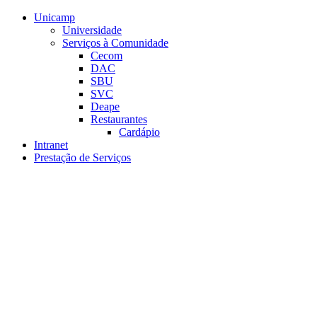
Conteúdo principal
Menu principal
Rodapé
Unicamp
Universidade
Serviços à Comunidade
Cecom
DAC
SBU
SVC
Deape
Restaurantes
Cardápio
Intranet
Prestação de Serviços
Aumentar fonte
Diminuir fonte