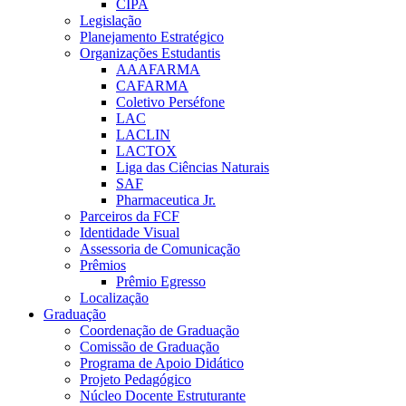
CIPA
Legislação
Planejamento Estratégico
Organizações Estudantis
AAAFARMA
CAFARMA
Coletivo Perséfone
LAC
LACLIN
LACTOX
Liga das Ciências Naturais
SAF
Pharmaceutica Jr.
Parceiros da FCF
Identidade Visual
Assessoria de Comunicação
Prêmios
Prêmio Egresso
Localização
Graduação
Coordenação de Graduação
Comissão de Graduação
Programa de Apoio Didático
Projeto Pedagógico
Núcleo Docente Estruturante