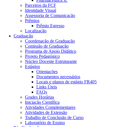
Pharmaceutica Jr.
Parceiros da FCF
Identidade Visual
Assessoria de Comunicação
Prêmios
Prêmio Egresso
Localização
Graduação
Coordenação de Graduação
Comissão de Graduação
Programa de Apoio Didático
Projeto Pedagógico
Núcleo Docente Estruturante
Estágios
Orientações
Documentos necessários
Locais e planos de estágio FR405
Links Úteis
FAQs
Grades Horárias
Iniciação Científica
Atividades Complementares
Atividades de Extensão
Trabalho de Conclusão de Curso
Laboratório de Ensino