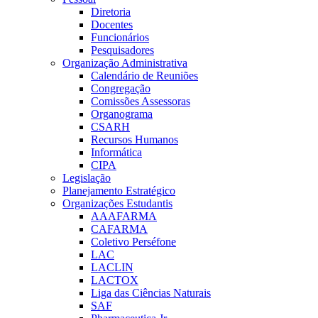
Diretoria
Docentes
Funcionários
Pesquisadores
Organização Administrativa
Calendário de Reuniões
Congregação
Comissões Assessoras
Organograma
CSARH
Recursos Humanos
Informática
CIPA
Legislação
Planejamento Estratégico
Organizações Estudantis
AAAFARMA
CAFARMA
Coletivo Perséfone
LAC
LACLIN
LACTOX
Liga das Ciências Naturais
SAF