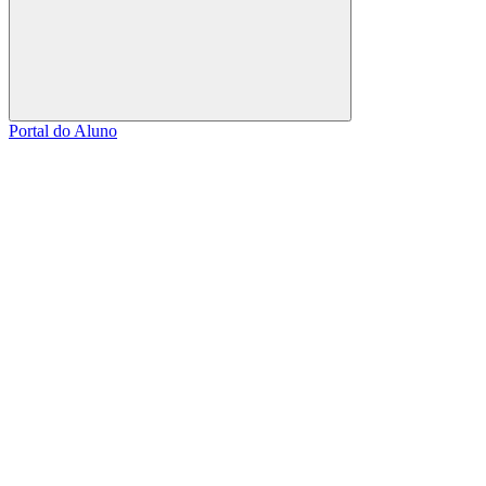
Buscar
Portal do Aluno
Link para o Facebook
Link para o Linkedin
Link para o Instagram