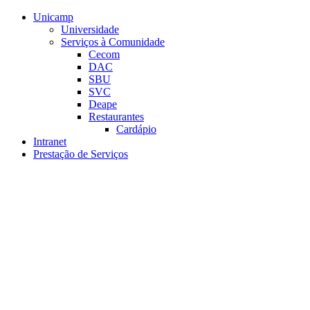
Conteúdo principal
Menu principal
Rodapé
Unicamp
Universidade
Serviços à Comunidade
Cecom
DAC
SBU
SVC
Deape
Restaurantes
Cardápio
Intranet
Prestação de Serviços
Aumentar fonte
Diminuir fonte