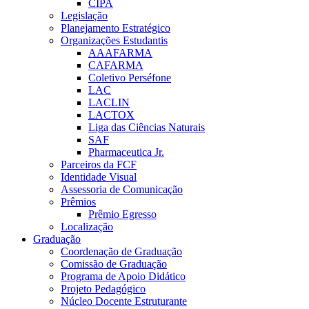
CIPA
Legislação
Planejamento Estratégico
Organizações Estudantis
AAAFARMA
CAFARMA
Coletivo Perséfone
LAC
LACLIN
LACTOX
Liga das Ciências Naturais
SAF
Pharmaceutica Jr.
Parceiros da FCF
Identidade Visual
Assessoria de Comunicação
Prêmios
Prêmio Egresso
Localização
Graduação
Coordenação de Graduação
Comissão de Graduação
Programa de Apoio Didático
Projeto Pedagógico
Núcleo Docente Estruturante