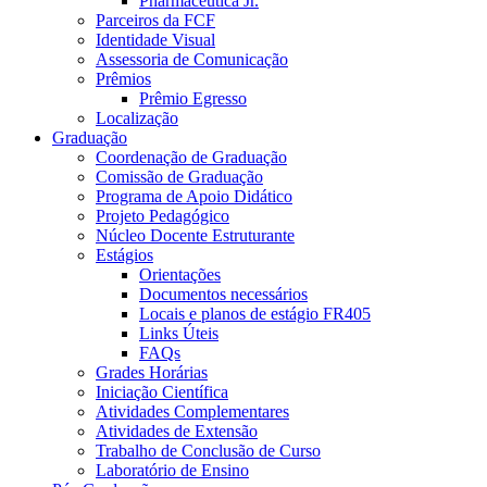
Pharmaceutica Jr.
Parceiros da FCF
Identidade Visual
Assessoria de Comunicação
Prêmios
Prêmio Egresso
Localização
Graduação
Coordenação de Graduação
Comissão de Graduação
Programa de Apoio Didático
Projeto Pedagógico
Núcleo Docente Estruturante
Estágios
Orientações
Documentos necessários
Locais e planos de estágio FR405
Links Úteis
FAQs
Grades Horárias
Iniciação Científica
Atividades Complementares
Atividades de Extensão
Trabalho de Conclusão de Curso
Laboratório de Ensino