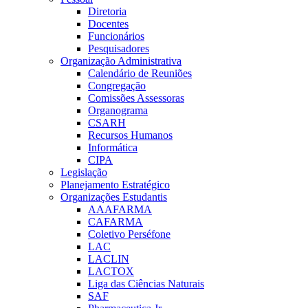
Diretoria
Docentes
Funcionários
Pesquisadores
Organização Administrativa
Calendário de Reuniões
Congregação
Comissões Assessoras
Organograma
CSARH
Recursos Humanos
Informática
CIPA
Legislação
Planejamento Estratégico
Organizações Estudantis
AAAFARMA
CAFARMA
Coletivo Perséfone
LAC
LACLIN
LACTOX
Liga das Ciências Naturais
SAF