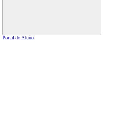
Buscar
Portal do Aluno
Link para o Facebook
Link para o Linkedin
Link para o Instagram