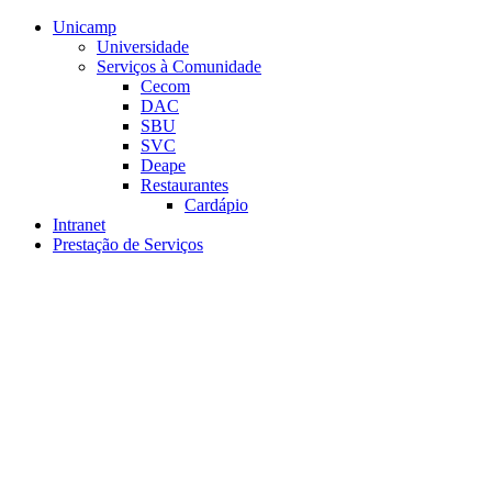
Conteúdo principal
Menu principal
Rodapé
Unicamp
Universidade
Serviços à Comunidade
Cecom
DAC
SBU
SVC
Deape
Restaurantes
Cardápio
Intranet
Prestação de Serviços
Aumentar fonte
Diminuir fonte