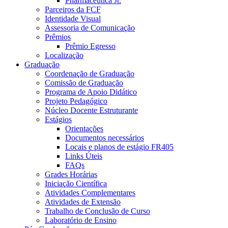
Pharmaceutica Jr.
Parceiros da FCF
Identidade Visual
Assessoria de Comunicação
Prêmios
Prêmio Egresso
Localização
Graduação
Coordenação de Graduação
Comissão de Graduação
Programa de Apoio Didático
Projeto Pedagógico
Núcleo Docente Estruturante
Estágios
Orientações
Documentos necessários
Locais e planos de estágio FR405
Links Úteis
FAQs
Grades Horárias
Iniciação Científica
Atividades Complementares
Atividades de Extensão
Trabalho de Conclusão de Curso
Laboratório de Ensino