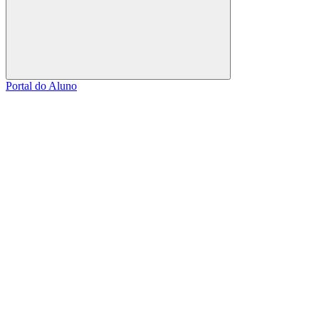
Buscar
Portal do Aluno
Link para o Facebook
Link para o Linkedin
Link para o Instagram