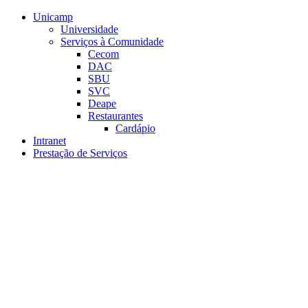
Conteúdo principal
Menu principal
Rodapé
Unicamp
Universidade
Serviços à Comunidade
Cecom
DAC
SBU
SVC
Deape
Restaurantes
Cardápio
Intranet
Prestação de Serviços
Aumentar fonte
Diminuir fonte