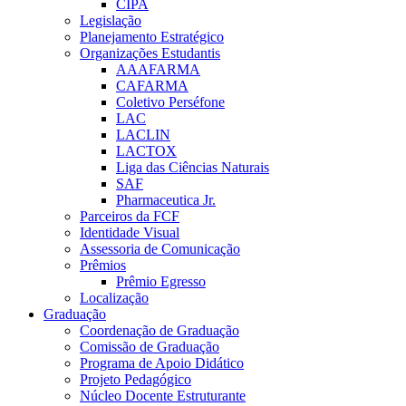
CIPA
Legislação
Planejamento Estratégico
Organizações Estudantis
AAAFARMA
CAFARMA
Coletivo Perséfone
LAC
LACLIN
LACTOX
Liga das Ciências Naturais
SAF
Pharmaceutica Jr.
Parceiros da FCF
Identidade Visual
Assessoria de Comunicação
Prêmios
Prêmio Egresso
Localização
Graduação
Coordenação de Graduação
Comissão de Graduação
Programa de Apoio Didático
Projeto Pedagógico
Núcleo Docente Estruturante