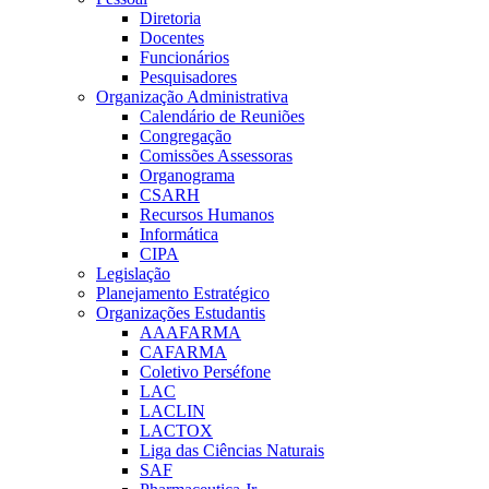
Diretoria
Docentes
Funcionários
Pesquisadores
Organização Administrativa
Calendário de Reuniões
Congregação
Comissões Assessoras
Organograma
CSARH
Recursos Humanos
Informática
CIPA
Legislação
Planejamento Estratégico
Organizações Estudantis
AAAFARMA
CAFARMA
Coletivo Perséfone
LAC
LACLIN
LACTOX
Liga das Ciências Naturais
SAF