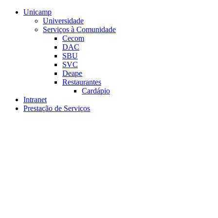
Conteúdo principal
Menu principal
Rodapé
Unicamp
Universidade
Serviços à Comunidade
Cecom
DAC
SBU
SVC
Deape
Restaurantes
Cardápio
Intranet
Prestação de Serviços
Aumentar fonte
Diminuir fonte