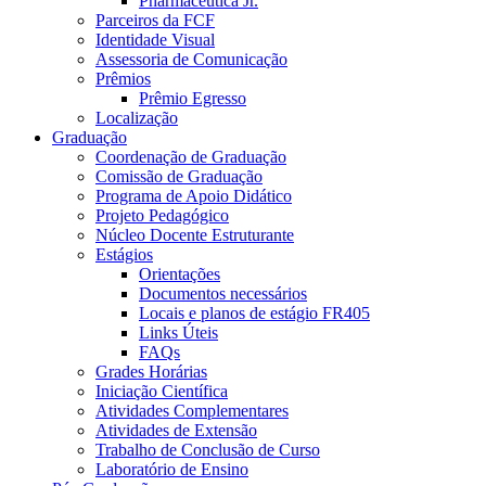
Pharmaceutica Jr.
Parceiros da FCF
Identidade Visual
Assessoria de Comunicação
Prêmios
Prêmio Egresso
Localização
Graduação
Coordenação de Graduação
Comissão de Graduação
Programa de Apoio Didático
Projeto Pedagógico
Núcleo Docente Estruturante
Estágios
Orientações
Documentos necessários
Locais e planos de estágio FR405
Links Úteis
FAQs
Grades Horárias
Iniciação Científica
Atividades Complementares
Atividades de Extensão
Trabalho de Conclusão de Curso
Laboratório de Ensino