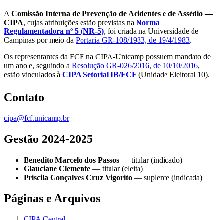
A
Comissão Interna de Prevenção de Acidentes e de Assédio —
CIPA
, cujas atribuições estão previstas na
Norma
Regulamentadora nº 5 (NR-5)
, foi criada na Universidade de
Campinas por meio da
Portaria GR-108/1983, de 19/4/1983
.
Os representantes da FCF na CIPA-Unicamp possuem mandato de
um ano e, seguindo a
Resolução GR-026/2016, de 10/10/2016
,
estão vinculados à
CIPA Setorial IB/FCF
(Unidade Eleitoral 10).
Contato
cipa@fcf.unicamp.br
Gestão 2024-2025
Benedito Marcelo dos Passos
— titular (indicado)
Glauciane Clemente
— titular (eleita)
Priscila Gonçalves Cruz Vigorito
— suplente (indicada)
Páginas e Arquivos
CIPA Central