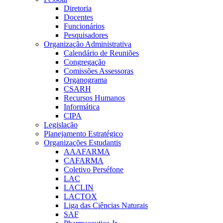
Diretoria
Docentes
Funcionários
Pesquisadores
Organização Administrativa
Calendário de Reuniões
Congregação
Comissões Assessoras
Organograma
CSARH
Recursos Humanos
Informática
CIPA
Legislação
Planejamento Estratégico
Organizações Estudantis
AAAFARMA
CAFARMA
Coletivo Perséfone
LAC
LACLIN
LACTOX
Liga das Ciências Naturais
SAF