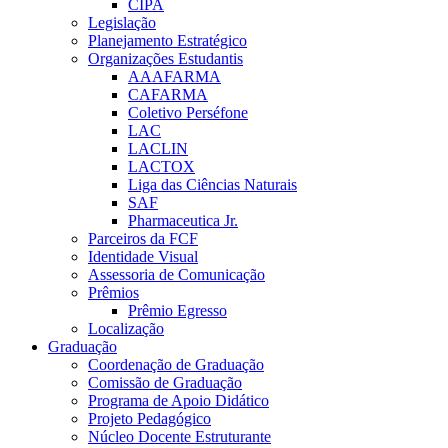
CIPA
Legislação
Planejamento Estratégico
Organizações Estudantis
AAAFARMA
CAFARMA
Coletivo Perséfone
LAC
LACLIN
LACTOX
Liga das Ciências Naturais
SAF
Pharmaceutica Jr.
Parceiros da FCF
Identidade Visual
Assessoria de Comunicação
Prêmios
Prêmio Egresso
Localização
Graduação
Coordenação de Graduação
Comissão de Graduação
Programa de Apoio Didático
Projeto Pedagógico
Núcleo Docente Estruturante