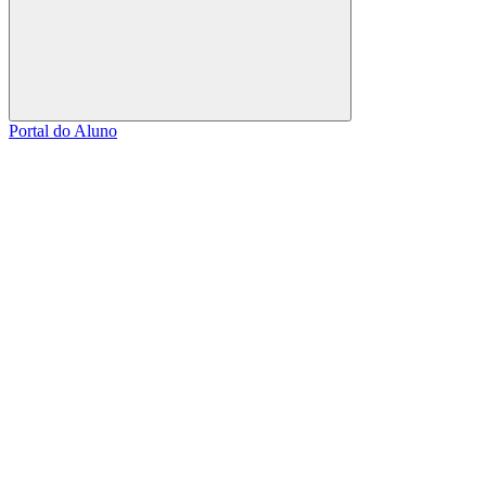
Buscar
Portal do Aluno
Link para o Facebook
Link para o Linkedin
Link para o Instagram