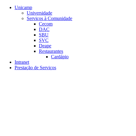
Conteúdo principal
Menu principal
Rodapé
Unicamp
Universidade
Serviços à Comunidade
Cecom
DAC
SBU
SVC
Deape
Restaurantes
Cardápio
Intranet
Prestação de Serviços
Aumentar fonte
Diminuir fonte