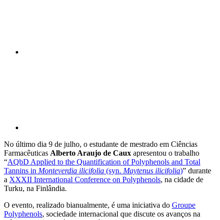
Compartilhar p
No último dia 9 de julho, o estudante de mestrado em Ciências
Farmacêuticas
Alberto Araujo de Caux
apresentou o trabalho
“
AQbD Applied to the Quantification of Polyphenols and Total
Tannins in
Monteverdia ilicifolia
(syn.
Maytenus ilicifolia
)
” durante
a
XXXII International Conference on Polyphenols
, na cidade de
Turku, na Finlândia.
O evento, realizado bianualmente, é uma iniciativa do
Groupe
Polyphenols
, sociedade internacional que discute os avanços na