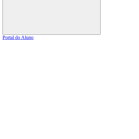
Buscar
Portal do Aluno
Link para o Facebook
Link para o Linkedin
Link para o Instagram