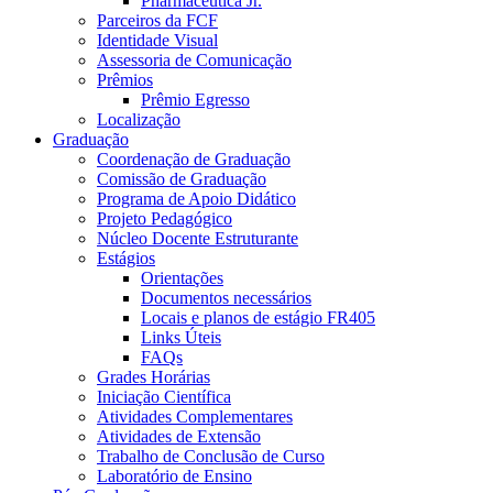
Pharmaceutica Jr.
Parceiros da FCF
Identidade Visual
Assessoria de Comunicação
Prêmios
Prêmio Egresso
Localização
Graduação
Coordenação de Graduação
Comissão de Graduação
Programa de Apoio Didático
Projeto Pedagógico
Núcleo Docente Estruturante
Estágios
Orientações
Documentos necessários
Locais e planos de estágio FR405
Links Úteis
FAQs
Grades Horárias
Iniciação Científica
Atividades Complementares
Atividades de Extensão
Trabalho de Conclusão de Curso
Laboratório de Ensino