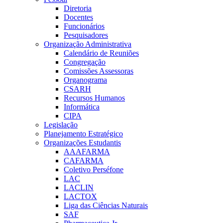
Diretoria
Docentes
Funcionários
Pesquisadores
Organização Administrativa
Calendário de Reuniões
Congregação
Comissões Assessoras
Organograma
CSARH
Recursos Humanos
Informática
CIPA
Legislação
Planejamento Estratégico
Organizações Estudantis
AAAFARMA
CAFARMA
Coletivo Perséfone
LAC
LACLIN
LACTOX
Liga das Ciências Naturais
SAF