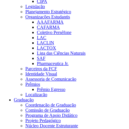
CIPA
Legislação
Planejamento Estratégico
Organizações Estudantis
AAAFARMA
CAFARMA
Coletivo Perséfone
LAC
LACLIN
LACTOX
Liga das Ciências Naturais
SAF
Pharmaceutica Jr.
Parceiros da FCF
Identidade Visual
Assessoria de Comunicação
Prêmios
Prêmio Egresso
Localização
Graduação
Coordenação de Graduação
Comissão de Graduação
Programa de Apoio Didático
Projeto Pedagógico
Núcleo Docente Estruturante