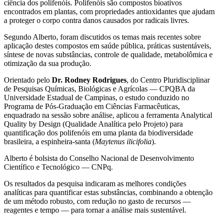
ciência dos polifenóis. Polifenóis são compostos bioativos
encontrados em plantas, com propriedades antioxidantes que ajudam
a proteger o corpo contra danos causados por radicais livres.
Segundo Alberto, foram discutidos os temas mais recentes sobre
aplicação destes compostos em saúde pública, práticas sustentáveis,
síntese de novas substâncias, controle de qualidade, metabolômica e
otimização da sua produção.
Orientado pelo
Dr. Rodney Rodrigues
, do Centro Pluridisciplinar
de Pesquisas Químicas, Biológicas e Agrícolas — CPQBA da
Universidade Estadual de Campinas, o estudo conduzido no
Programa de Pós-Graduação em Ciências Farmacêuticas,
enquadrado na sessão sobre análise, aplicou a ferramenta Analytical
Quality by Design (Qualidade Analítica pelo Projeto) para
quantificação dos polifenóis em uma planta da biodiversidade
brasileira, a espinheira-santa (
Maytenus ilicifolia
).
Alberto é bolsista do Conselho Nacional de Desenvolvimento
Científico e Tecnológico — CNPq.
Os resultados da pesquisa indicaram as melhores condições
analíticas para quantificar estas substâncias, combinando a obtenção
de um método robusto, com redução no gasto de recursos —
reagentes e tempo — para tornar a análise mais sustentável.