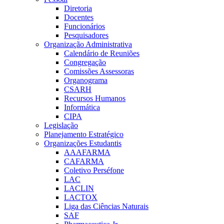
Diretoria
Docentes
Funcionários
Pesquisadores
Organização Administrativa
Calendário de Reuniões
Congregação
Comissões Assessoras
Organograma
CSARH
Recursos Humanos
Informática
CIPA
Legislação
Planejamento Estratégico
Organizações Estudantis
AAAFARMA
CAFARMA
Coletivo Perséfone
LAC
LACLIN
LACTOX
Liga das Ciências Naturais
SAF