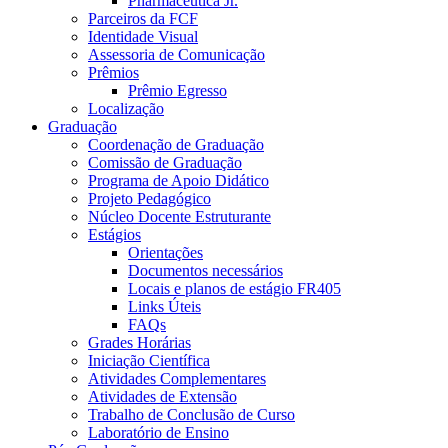
Pharmaceutica Jr.
Parceiros da FCF
Identidade Visual
Assessoria de Comunicação
Prêmios
Prêmio Egresso
Localização
Graduação
Coordenação de Graduação
Comissão de Graduação
Programa de Apoio Didático
Projeto Pedagógico
Núcleo Docente Estruturante
Estágios
Orientações
Documentos necessários
Locais e planos de estágio FR405
Links Úteis
FAQs
Grades Horárias
Iniciação Científica
Atividades Complementares
Atividades de Extensão
Trabalho de Conclusão de Curso
Laboratório de Ensino