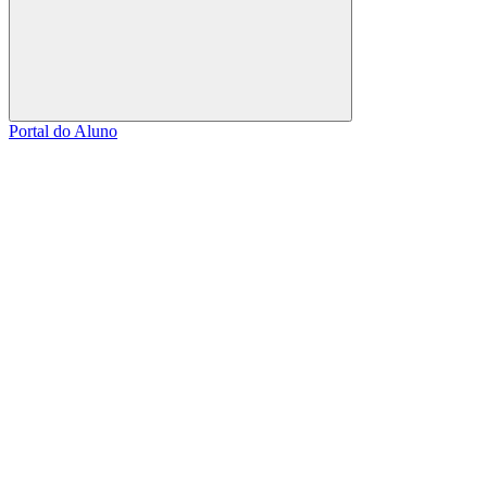
Buscar
Portal do Aluno
Link para o Facebook
Link para o Linkedin
Link para o Instagram