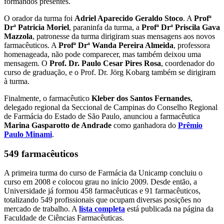
formandos presentes.
O orador da turma foi
Adriel Aparecido Geraldo Stoco
. A
Profª
Drª Patricia Moriel
, paraninfa da turma, a
Profª Drª Priscila Gava
Mazzola
, patronesse da turma dirigiram suas mensagens aos novos
farmacêuticos. A
Profª Drª Wanda Pereira Almeida
, professora
homenageada, não pode comparecer, mas também deixou uma
mensagem. O
Prof. Dr. Paulo Cesar Pires Rosa
, coordenador do
curso de graduação, e o Prof. Dr. Jörg Kobarg também se dirigiram
à turma.
Finalmente, o farmacêutico
Kleber dos Santos Fernandes
,
delegado regional da Seccional de Campinas do Conselho Regional
de Farmácia do Estado de São Paulo, anunciou a farmacêutica
Marina Gasparotto de Andrade
como ganhadora do
Prêmio
Paulo Minami
.
549 farmacêuticos
A primeira turma do curso de Farmácia da Unicamp concluiu o
curso em 2008 e colocou grau no início 2009. Desde então, a
Universidade já formou 458 farmacêuticas e 91 farmacêuticos,
totalizando 549 profissionais que ocupam diversas posições no
mercado de trabalho. A
lista completa
está publicada na página da
Faculdade de Ciências Farmacêuticas.