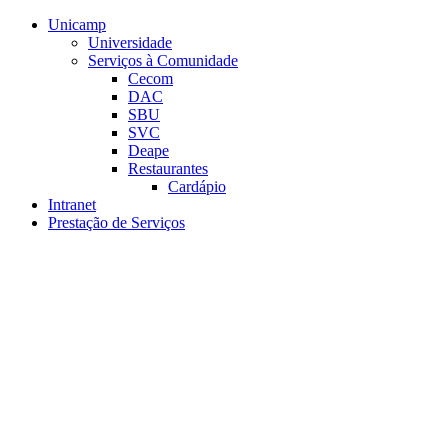
Conteúdo principal
Menu principal
Rodapé
Unicamp
Universidade
Serviços à Comunidade
Cecom
DAC
SBU
SVC
Deape
Restaurantes
Cardápio
Intranet
Prestação de Serviços
Aumentar fonte
Diminuir fonte