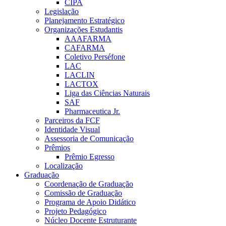
CIPA
Legislação
Planejamento Estratégico
Organizações Estudantis
AAAFARMA
CAFARMA
Coletivo Perséfone
LAC
LACLIN
LACTOX
Liga das Ciências Naturais
SAF
Pharmaceutica Jr.
Parceiros da FCF
Identidade Visual
Assessoria de Comunicação
Prêmios
Prêmio Egresso
Localização
Graduação
Coordenação de Graduação
Comissão de Graduação
Programa de Apoio Didático
Projeto Pedagógico
Núcleo Docente Estruturante