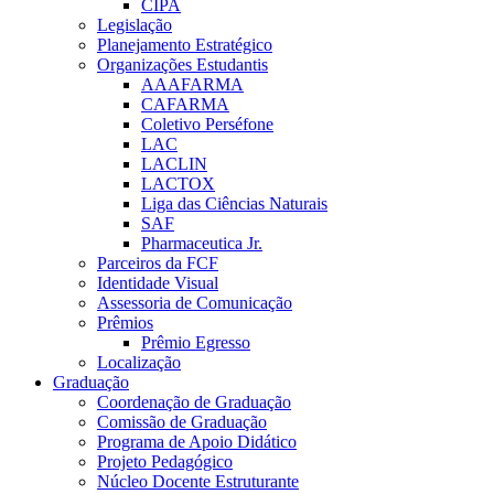
CIPA
Legislação
Planejamento Estratégico
Organizações Estudantis
AAAFARMA
CAFARMA
Coletivo Perséfone
LAC
LACLIN
LACTOX
Liga das Ciências Naturais
SAF
Pharmaceutica Jr.
Parceiros da FCF
Identidade Visual
Assessoria de Comunicação
Prêmios
Prêmio Egresso
Localização
Graduação
Coordenação de Graduação
Comissão de Graduação
Programa de Apoio Didático
Projeto Pedagógico
Núcleo Docente Estruturante