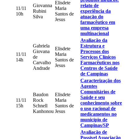
Elisdete
Giovanna
relato de
11/11
Maria
Rubini
experiência da
10h
Santos de
Silva
atuação do
Jesus
farmacêutico em
uma empresa
multinacional
Avaliação da
Gabriela
Estrutura e
Elisdete
Giovana
Processos dos
11/11
Maria
de
Serviços Clínicos
14h
Santos de
Carvalho
Farmacêuticos nos
Jesus
Andrade
Centros de Saúde
de Campinas
Caracterização dos
Agentes
Comunitários de
Baudon
Elisdete
Saúde e seu
11/11
Rock
Maria
conhecimento sobre
15h
Schnell
Santos de
o uso racional de
Kanhonou
Jesus
medicamentos no
município de
Campinas/SP
Avaliação de
Possível Associação