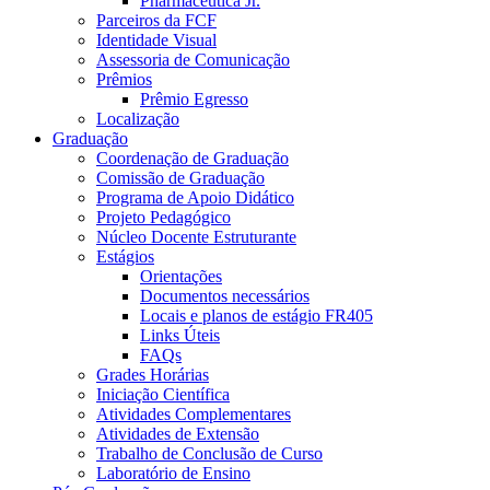
Pharmaceutica Jr.
Parceiros da FCF
Identidade Visual
Assessoria de Comunicação
Prêmios
Prêmio Egresso
Localização
Graduação
Coordenação de Graduação
Comissão de Graduação
Programa de Apoio Didático
Projeto Pedagógico
Núcleo Docente Estruturante
Estágios
Orientações
Documentos necessários
Locais e planos de estágio FR405
Links Úteis
FAQs
Grades Horárias
Iniciação Científica
Atividades Complementares
Atividades de Extensão
Trabalho de Conclusão de Curso
Laboratório de Ensino