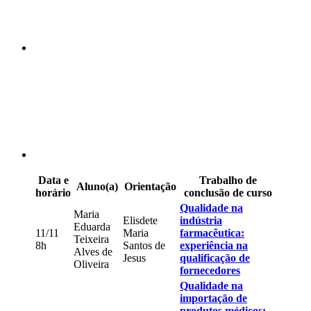
Compartilhar p
Data e
Trabalho de
Aluno(a)
Orientação
horário
conclusão de curso
Qualidade na
Maria
Elisdete
indústria
Eduarda
11/11
Maria
farmacêutica:
Teixeira
8h
Santos de
experiência na
Alves de
Jesus
qualificação de
Oliveira
fornecedores
Qualidade na
importação de
produtos médicos: