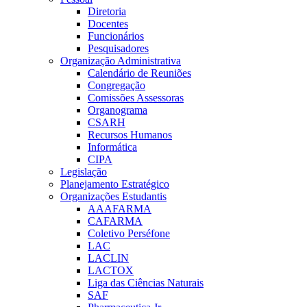
Diretoria
Docentes
Funcionários
Pesquisadores
Organização Administrativa
Calendário de Reuniões
Congregação
Comissões Assessoras
Organograma
CSARH
Recursos Humanos
Informática
CIPA
Legislação
Planejamento Estratégico
Organizações Estudantis
AAAFARMA
CAFARMA
Coletivo Perséfone
LAC
LACLIN
LACTOX
Liga das Ciências Naturais
SAF