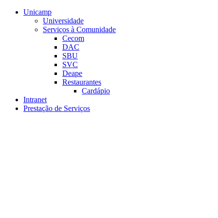
Conteúdo principal
Menu principal
Rodapé
Unicamp
Universidade
Serviços à Comunidade
Cecom
DAC
SBU
SVC
Deape
Restaurantes
Cardápio
Intranet
Prestação de Serviços
Aumentar fonte
Diminuir fonte