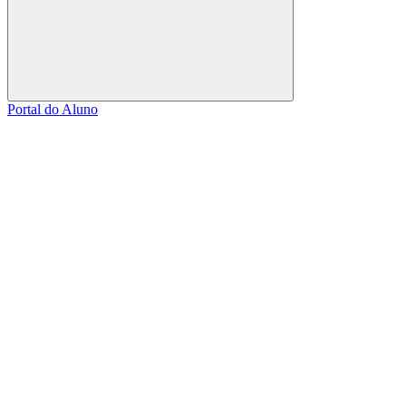
Buscar
Portal do Aluno
Link para o Facebook
Link para o Linkedin
Link para o Instagram