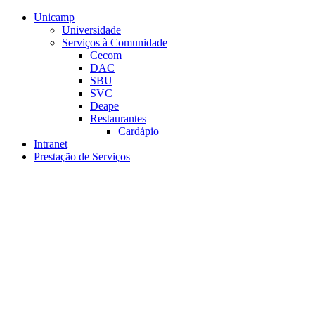
Conteúdo principal
Menu principal
Rodapé
Unicamp
Universidade
Serviços à Comunidade
Cecom
DAC
SBU
SVC
Deape
Restaurantes
Cardápio
Intranet
Prestação de Serviços
Aumentar fonte