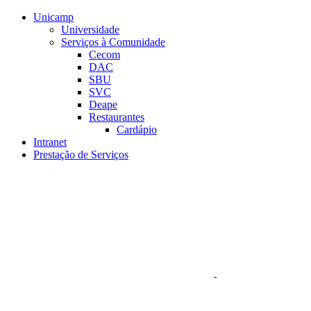
Conteúdo principal
Menu principal
Rodapé
Unicamp
Universidade
Serviços à Comunidade
Cecom
DAC
SBU
SVC
Deape
Restaurantes
Cardápio
Intranet
Prestação de Serviços
Aumentar fonte