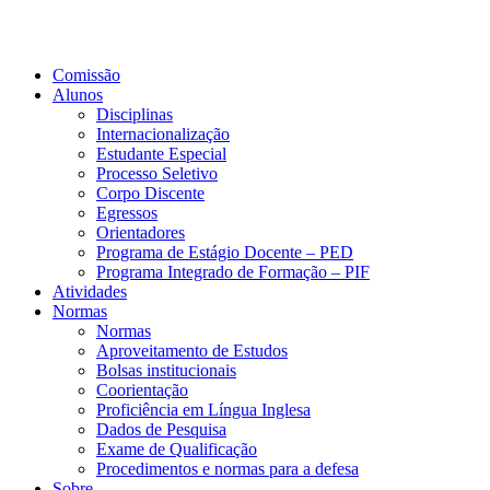
Comissão
Alunos
Disciplinas
Internacionalização
Estudante Especial
Processo Seletivo
Corpo Discente
Egressos
Orientadores
Programa de Estágio Docente – PED
Programa Integrado de Formação – PIF
Atividades
Normas
Normas
Aproveitamento de Estudos
Bolsas institucionais
Coorientação
Proficiência em Língua Inglesa
Dados de Pesquisa
Exame de Qualificação
Procedimentos e normas para a defesa
Sobre