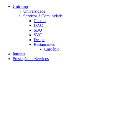
Conteúdo principal
Menu principal
Rodapé
Unicamp
Universidade
Serviços à Comunidade
Cecom
DAC
SBU
SVC
Deape
Restaurantes
Cardápio
Intranet
Prestação de Serviços
Aumentar fonte
Diminuir fonte