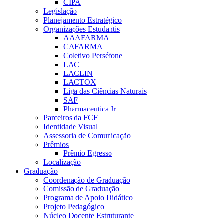
CIPA
Legislação
Planejamento Estratégico
Organizações Estudantis
AAAFARMA
CAFARMA
Coletivo Perséfone
LAC
LACLIN
LACTOX
Liga das Ciências Naturais
SAF
Pharmaceutica Jr.
Parceiros da FCF
Identidade Visual
Assessoria de Comunicação
Prêmios
Prêmio Egresso
Localização
Graduação
Coordenação de Graduação
Comissão de Graduação
Programa de Apoio Didático
Projeto Pedagógico
Núcleo Docente Estruturante