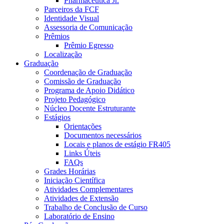
Pharmaceutica Jr.
Parceiros da FCF
Identidade Visual
Assessoria de Comunicação
Prêmios
Prêmio Egresso
Localização
Graduação
Coordenação de Graduação
Comissão de Graduação
Programa de Apoio Didático
Projeto Pedagógico
Núcleo Docente Estruturante
Estágios
Orientações
Documentos necessários
Locais e planos de estágio FR405
Links Úteis
FAQs
Grades Horárias
Iniciação Científica
Atividades Complementares
Atividades de Extensão
Trabalho de Conclusão de Curso
Laboratório de Ensino