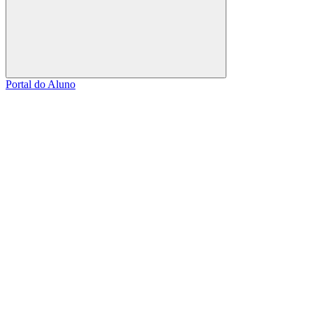
Buscar
Portal do Aluno
Link para o Facebook
Link para o Linkedin
Link para o Instagram