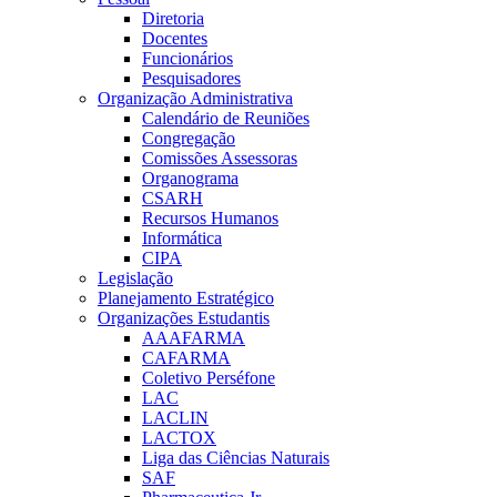
Diretoria
Docentes
Funcionários
Pesquisadores
Organização Administrativa
Calendário de Reuniões
Congregação
Comissões Assessoras
Organograma
CSARH
Recursos Humanos
Informática
CIPA
Legislação
Planejamento Estratégico
Organizações Estudantis
AAAFARMA
CAFARMA
Coletivo Perséfone
LAC
LACLIN
LACTOX
Liga das Ciências Naturais
SAF