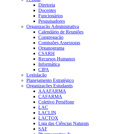
Diretoria
Docentes
Funcionários
Pesquisadores
Organização Administrativa
Calendário de Reuniões
Congregação
Comissões Assessoras
Organograma
CSARH
Recursos Humanos
Informática
CIPA
Legislação
Planejamento Estratégico
Organizações Estudantis
AAAFARMA
CAFARMA
Coletivo Perséfone
LAC
LACLIN
LACTOX
Liga das Ciências Naturais
SAF