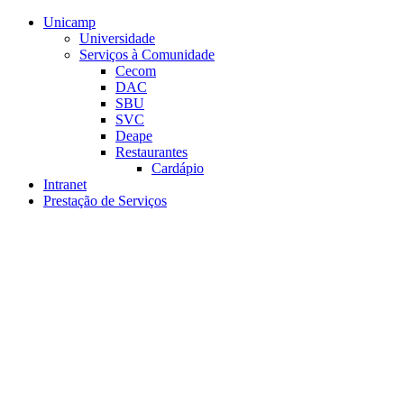
Conteúdo principal
Menu principal
Rodapé
Unicamp
Universidade
Serviços à Comunidade
Cecom
DAC
SBU
SVC
Deape
Restaurantes
Cardápio
Intranet
Prestação de Serviços
Aumentar fonte
Diminuir fonte