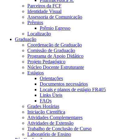
Pharmaceutica Jr.
Parceiros da FCF
Identidade Visual
Assessoria de Comunicação
Prêmios
Prêmio Egresso
Localização
Graduação
Coordenação de Graduação
Comissão de Graduação
Programa de Apoio Didático
Projeto Pedagógico
Núcleo Docente Estruturante
Estágios
Orientações
Documentos necessários
Locais e planos de estágio FR405
Links Úteis
FAQs
Grades Horárias
Iniciação Científica
Atividades Complementares
Atividades de Extensão
Trabalho de Conclusão de Curso
Laboratório de Ensino