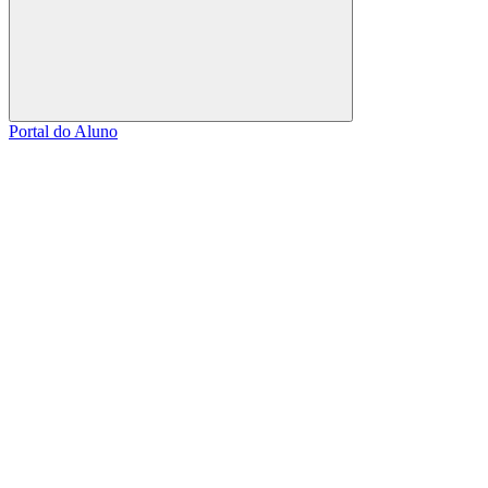
Buscar
Portal do Aluno
Link para o Facebook
Link para o Linkedin
Link para o Instagram