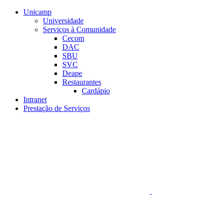
Conteúdo principal
Menu principal
Rodapé
Unicamp
Universidade
Serviços à Comunidade
Cecom
DAC
SBU
SVC
Deape
Restaurantes
Cardápio
Intranet
Prestação de Serviços
Aumentar fonte