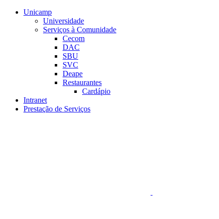
Conteúdo principal
Menu principal
Rodapé
Unicamp
Universidade
Serviços à Comunidade
Cecom
DAC
SBU
SVC
Deape
Restaurantes
Cardápio
Intranet
Prestação de Serviços
Aumentar fonte