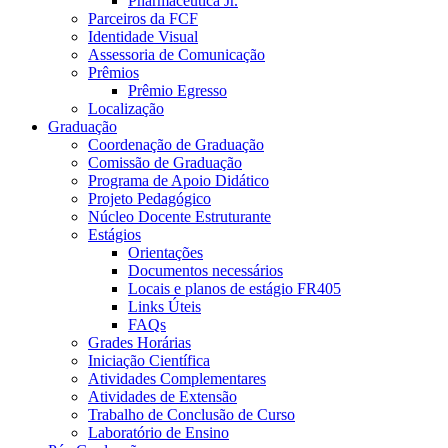
Pharmaceutica Jr.
Parceiros da FCF
Identidade Visual
Assessoria de Comunicação
Prêmios
Prêmio Egresso
Localização
Graduação
Coordenação de Graduação
Comissão de Graduação
Programa de Apoio Didático
Projeto Pedagógico
Núcleo Docente Estruturante
Estágios
Orientações
Documentos necessários
Locais e planos de estágio FR405
Links Úteis
FAQs
Grades Horárias
Iniciação Científica
Atividades Complementares
Atividades de Extensão
Trabalho de Conclusão de Curso
Laboratório de Ensino