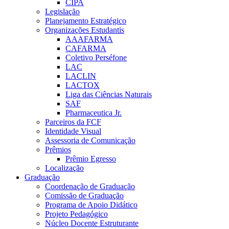
CIPA
Legislação
Planejamento Estratégico
Organizações Estudantis
AAAFARMA
CAFARMA
Coletivo Perséfone
LAC
LACLIN
LACTOX
Liga das Ciências Naturais
SAF
Pharmaceutica Jr.
Parceiros da FCF
Identidade Visual
Assessoria de Comunicação
Prêmios
Prêmio Egresso
Localização
Graduação
Coordenação de Graduação
Comissão de Graduação
Programa de Apoio Didático
Projeto Pedagógico
Núcleo Docente Estruturante