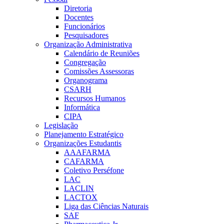
Diretoria
Docentes
Funcionários
Pesquisadores
Organização Administrativa
Calendário de Reuniões
Congregação
Comissões Assessoras
Organograma
CSARH
Recursos Humanos
Informática
CIPA
Legislação
Planejamento Estratégico
Organizações Estudantis
AAAFARMA
CAFARMA
Coletivo Perséfone
LAC
LACLIN
LACTOX
Liga das Ciências Naturais
SAF