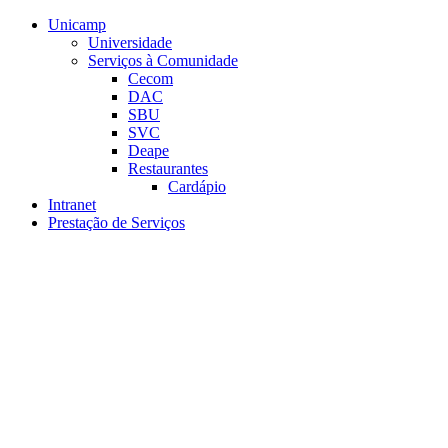
Conteúdo principal
Menu principal
Rodapé
Unicamp
Universidade
Serviços à Comunidade
Cecom
DAC
SBU
SVC
Deape
Restaurantes
Cardápio
Intranet
Prestação de Serviços
Aumentar fonte
Diminuir fonte