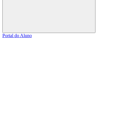
Buscar
Portal do Aluno
Link para o Facebook
Link para o Linkedin
Link para o Instagram