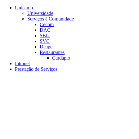
Conteúdo principal
Menu principal
Rodapé
Unicamp
Universidade
Serviços à Comunidade
Cecom
DAC
SBU
SVC
Deape
Restaurantes
Cardápio
Intranet
Prestação de Serviços
Aumentar fonte