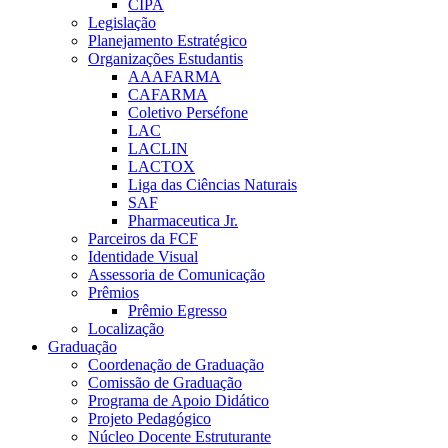
CIPA
Legislação
Planejamento Estratégico
Organizações Estudantis
AAAFARMA
CAFARMA
Coletivo Perséfone
LAC
LACLIN
LACTOX
Liga das Ciências Naturais
SAF
Pharmaceutica Jr.
Parceiros da FCF
Identidade Visual
Assessoria de Comunicação
Prêmios
Prêmio Egresso
Localização
Graduação
Coordenação de Graduação
Comissão de Graduação
Programa de Apoio Didático
Projeto Pedagógico
Núcleo Docente Estruturante