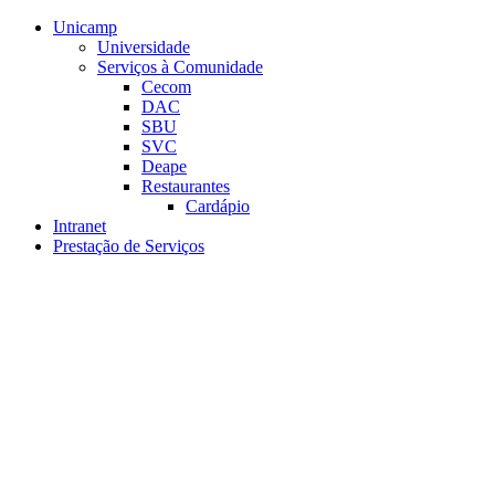
Conteúdo principal
Menu principal
Rodapé
Unicamp
Universidade
Serviços à Comunidade
Cecom
DAC
SBU
SVC
Deape
Restaurantes
Cardápio
Intranet
Prestação de Serviços
Aumentar fonte
Diminuir fonte