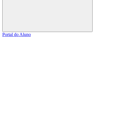
Buscar
Portal do Aluno
Link para o Facebook
Link para o Linkedin
Link para o Instagram