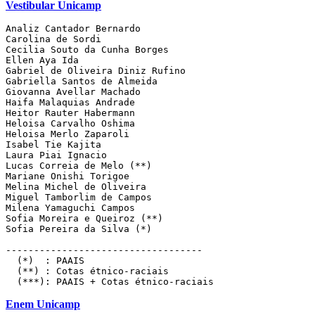
Vestibular Unicamp
Analiz Cantador Bernardo
Carolina de Sordi 
Cecilia Souto da Cunha Borges
Ellen Aya Ida  
Gabriel de Oliveira Diniz Rufino
Gabriella Santos de Almeida
Giovanna Avellar Machado
Haifa Malaquias Andrade 
Heitor Rauter Habermann 
Heloisa Carvalho Oshima
Heloisa Merlo Zaparoli
Isabel Tie Kajita 
Laura Piai Ignacio
Lucas Correia de Melo (**) 
Mariane Onishi Torigoe 
Melina Michel de Oliveira  
Miguel Tamborlim de Campos 
Milena Yamaguchi Campos
Sofia Moreira e Queiroz (**)  
Sofia Pereira da Silva (*)  
-----------------------------------
  (*)  : PAAIS 
  (**) : Cotas étnico-raciais 
  (***): PAAIS + Cotas étnico-raciais 
Enem Unicamp