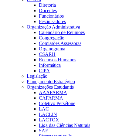
Diretoria
Docentes
Funcionários
Pesquisadores
Organização Administrativa
Calendário de Reuniões
Congregação
Comissões Assessoras
Organograma
CSARH
Recursos Humanos
Informática
CIPA
Legislação
Planejamento Estratégico
Organizações Estudantis
AAAFARMA
CAFARMA
Coletivo Perséfone
LAC
LACLIN
LACTOX
Liga das Ciências Naturais
SAF