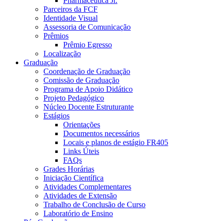
Pharmaceutica Jr.
Parceiros da FCF
Identidade Visual
Assessoria de Comunicação
Prêmios
Prêmio Egresso
Localização
Graduação
Coordenação de Graduação
Comissão de Graduação
Programa de Apoio Didático
Projeto Pedagógico
Núcleo Docente Estruturante
Estágios
Orientações
Documentos necessários
Locais e planos de estágio FR405
Links Úteis
FAQs
Grades Horárias
Iniciação Científica
Atividades Complementares
Atividades de Extensão
Trabalho de Conclusão de Curso
Laboratório de Ensino