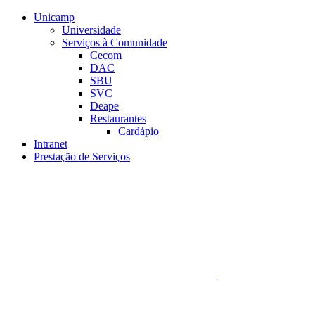
Conteúdo principal
Menu principal
Rodapé
Unicamp
Universidade
Serviços à Comunidade
Cecom
DAC
SBU
SVC
Deape
Restaurantes
Cardápio
Intranet
Prestação de Serviços
Aumentar fonte