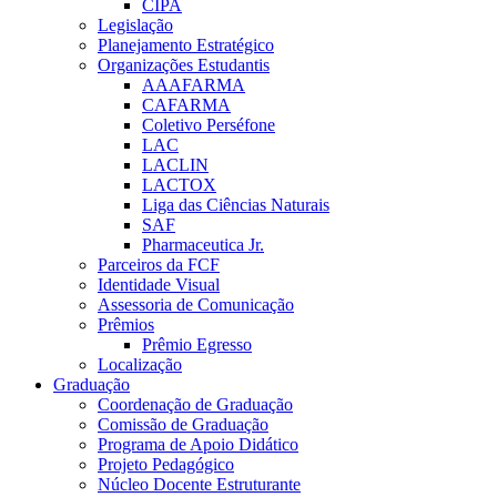
CIPA
Legislação
Planejamento Estratégico
Organizações Estudantis
AAAFARMA
CAFARMA
Coletivo Perséfone
LAC
LACLIN
LACTOX
Liga das Ciências Naturais
SAF
Pharmaceutica Jr.
Parceiros da FCF
Identidade Visual
Assessoria de Comunicação
Prêmios
Prêmio Egresso
Localização
Graduação
Coordenação de Graduação
Comissão de Graduação
Programa de Apoio Didático
Projeto Pedagógico
Núcleo Docente Estruturante