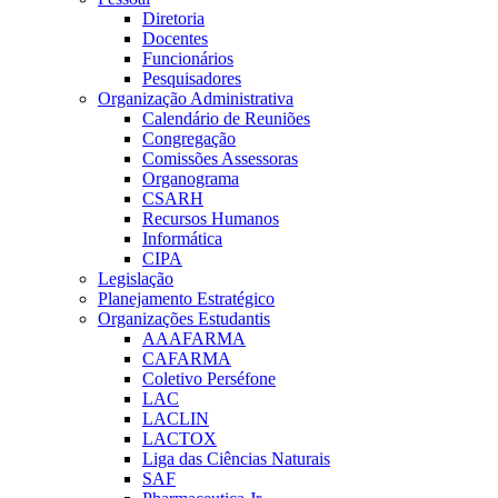
Diretoria
Docentes
Funcionários
Pesquisadores
Organização Administrativa
Calendário de Reuniões
Congregação
Comissões Assessoras
Organograma
CSARH
Recursos Humanos
Informática
CIPA
Legislação
Planejamento Estratégico
Organizações Estudantis
AAAFARMA
CAFARMA
Coletivo Perséfone
LAC
LACLIN
LACTOX
Liga das Ciências Naturais
SAF