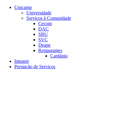
Conteúdo principal
Menu principal
Rodapé
Unicamp
Universidade
Serviços à Comunidade
Cecom
DAC
SBU
SVC
Deape
Restaurantes
Cardápio
Intranet
Prestação de Serviços
Aumentar fonte
Diminuir fonte