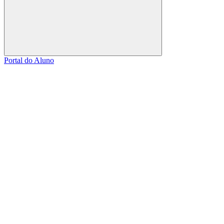
Buscar
Portal do Aluno
Link para o Facebook
Link para o Linkedin
Link para o Instagram