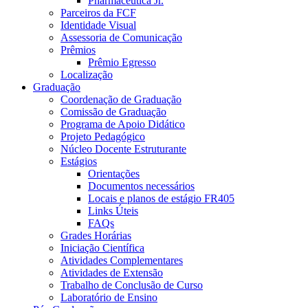
Pharmaceutica Jr.
Parceiros da FCF
Identidade Visual
Assessoria de Comunicação
Prêmios
Prêmio Egresso
Localização
Graduação
Coordenação de Graduação
Comissão de Graduação
Programa de Apoio Didático
Projeto Pedagógico
Núcleo Docente Estruturante
Estágios
Orientações
Documentos necessários
Locais e planos de estágio FR405
Links Úteis
FAQs
Grades Horárias
Iniciação Científica
Atividades Complementares
Atividades de Extensão
Trabalho de Conclusão de Curso
Laboratório de Ensino