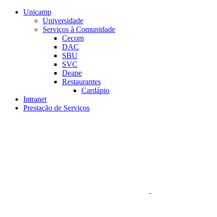
Conteúdo principal
Menu principal
Rodapé
Unicamp
Universidade
Serviços à Comunidade
Cecom
DAC
SBU
SVC
Deape
Restaurantes
Cardápio
Intranet
Prestação de Serviços
Aumentar fonte