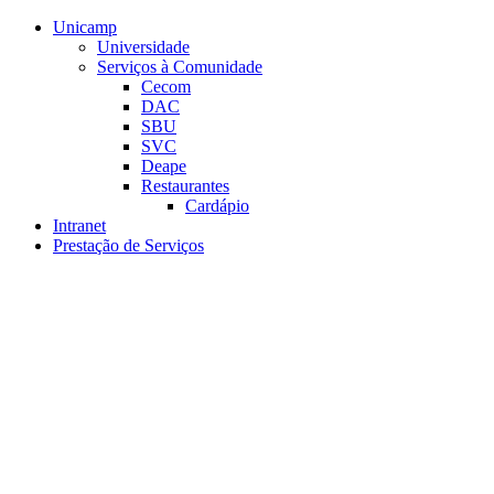
Conteúdo principal
Menu principal
Rodapé
Unicamp
Universidade
Serviços à Comunidade
Cecom
DAC
SBU
SVC
Deape
Restaurantes
Cardápio
Intranet
Prestação de Serviços
Aumentar fonte
Diminuir fonte