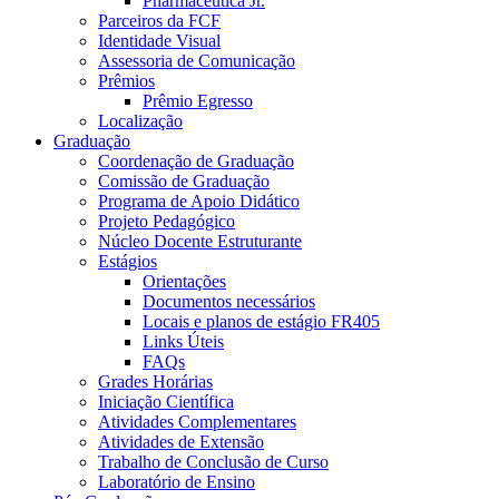
Pharmaceutica Jr.
Parceiros da FCF
Identidade Visual
Assessoria de Comunicação
Prêmios
Prêmio Egresso
Localização
Graduação
Coordenação de Graduação
Comissão de Graduação
Programa de Apoio Didático
Projeto Pedagógico
Núcleo Docente Estruturante
Estágios
Orientações
Documentos necessários
Locais e planos de estágio FR405
Links Úteis
FAQs
Grades Horárias
Iniciação Científica
Atividades Complementares
Atividades de Extensão
Trabalho de Conclusão de Curso
Laboratório de Ensino