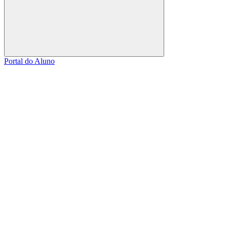
Buscar
Portal do Aluno
Link para o Facebook
Link para o Linkedin
Link para o Instagram