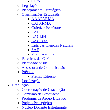
CIPA
Legislação
Planejamento Estratégico
Organizações Estudantis
AAAFARMA
CAFARMA
Coletivo Perséfone
LAC
LACLIN
LACTOX
Liga das Ciências Naturais
SAF
Pharmaceutica Jr.
Parceiros da FCF
Identidade Visual
Assessoria de Comunicação
Prêmios
Prêmio Egresso
Localização
Graduação
Coordenação de Graduação
Comissão de Graduação
Programa de Apoio Didático
Projeto Pedagógico
Núcleo Docente Estruturante