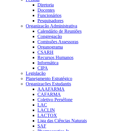
Diretoria
Docentes
Funcionários
Pesquisadores
Organização Administrativa
Calendário de Reuniões
Congregação
Comissões Assessoras
Organograma
CSARH
Recursos Humanos
Informática
CIPA
Legislação
Planejamento Estratégico
Organizações Estudantis
AAAFARMA
CAFARMA
Coletivo Perséfone
LAC
LACLIN
LACTOX
Liga das Ciências Naturais
SAF