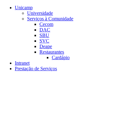
Conteúdo principal
Menu principal
Rodapé
Unicamp
Universidade
Serviços à Comunidade
Cecom
DAC
SBU
SVC
Deape
Restaurantes
Cardápio
Intranet
Prestação de Serviços
Aumentar fonte
Diminuir fonte