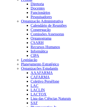
Diretoria
Docentes
Funcionários
Pesquisadores
Organização Administrativa
Calendário de Reuniões
Congregação
Comissões Assessoras
Organograma
CSARH
Recursos Humanos
Informática
CIPA
Legislação
Planejamento Estratégico
Organizações Estudantis
AAAFARMA
CAFARMA
Coletivo Perséfone
LAC
LACLIN
LACTOX
Liga das Ciências Naturais
SAF