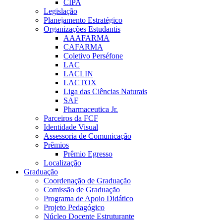
CIPA
Legislação
Planejamento Estratégico
Organizações Estudantis
AAAFARMA
CAFARMA
Coletivo Perséfone
LAC
LACLIN
LACTOX
Liga das Ciências Naturais
SAF
Pharmaceutica Jr.
Parceiros da FCF
Identidade Visual
Assessoria de Comunicação
Prêmios
Prêmio Egresso
Localização
Graduação
Coordenação de Graduação
Comissão de Graduação
Programa de Apoio Didático
Projeto Pedagógico
Núcleo Docente Estruturante