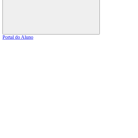
Buscar
Portal do Aluno
Link para o Facebook
Link para o Linkedin
Link para o Instagram