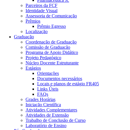
Pharmaceutica Jr.
Parceiros da FCF
Identidade Visual
Assessoria de Comunicação
Prêmios
Prêmio Egresso
Localização
Graduação
Coordenação de Graduação
Comissão de Graduação
Programa de Apoio Didático
Projeto Pedagógico
Núcleo Docente Estruturante
Estágios
Orientações
Documentos necessários
Locais e planos de estágio FR405
Links Úteis
FAQs
Grades Horárias
Iniciação Científica
Atividades Complementares
Atividades de Extensão
Trabalho de Conclusão de Curso
Laboratório de Ensino