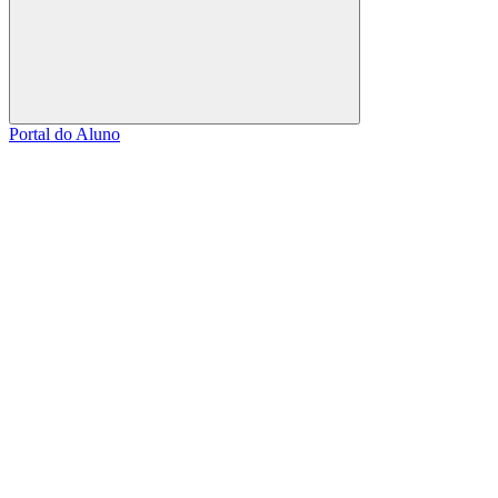
Buscar
Portal do Aluno
Link para o Facebook
Link para o Linkedin
Link para o Instagram