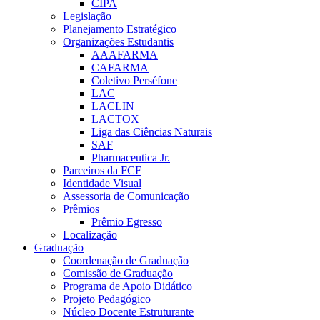
CIPA
Legislação
Planejamento Estratégico
Organizações Estudantis
AAAFARMA
CAFARMA
Coletivo Perséfone
LAC
LACLIN
LACTOX
Liga das Ciências Naturais
SAF
Pharmaceutica Jr.
Parceiros da FCF
Identidade Visual
Assessoria de Comunicação
Prêmios
Prêmio Egresso
Localização
Graduação
Coordenação de Graduação
Comissão de Graduação
Programa de Apoio Didático
Projeto Pedagógico
Núcleo Docente Estruturante