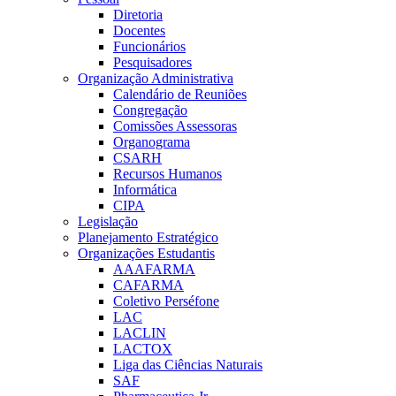
Diretoria
Docentes
Funcionários
Pesquisadores
Organização Administrativa
Calendário de Reuniões
Congregação
Comissões Assessoras
Organograma
CSARH
Recursos Humanos
Informática
CIPA
Legislação
Planejamento Estratégico
Organizações Estudantis
AAAFARMA
CAFARMA
Coletivo Perséfone
LAC
LACLIN
LACTOX
Liga das Ciências Naturais
SAF