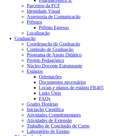
Pharmaceutica Jr.
Parceiros da FCF
Identidade Visual
Assessoria de Comunicação
Prêmios
Prêmio Egresso
Localização
Graduação
Coordenação de Graduação
Comissão de Graduação
Programa de Apoio Didático
Projeto Pedagógico
Núcleo Docente Estruturante
Estágios
Orientações
Documentos necessários
Locais e planos de estágio FR405
Links Úteis
FAQs
Grades Horárias
Iniciação Científica
Atividades Complementares
Atividades de Extensão
Trabalho de Conclusão de Curso
Laboratório de Ensino