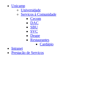
Conteúdo principal
Menu principal
Rodapé
Unicamp
Universidade
Serviços à Comunidade
Cecom
DAC
SBU
SVC
Deape
Restaurantes
Cardápio
Intranet
Prestação de Serviços
Aumentar fonte
Diminuir fonte