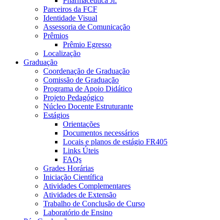
Pharmaceutica Jr.
Parceiros da FCF
Identidade Visual
Assessoria de Comunicação
Prêmios
Prêmio Egresso
Localização
Graduação
Coordenação de Graduação
Comissão de Graduação
Programa de Apoio Didático
Projeto Pedagógico
Núcleo Docente Estruturante
Estágios
Orientações
Documentos necessários
Locais e planos de estágio FR405
Links Úteis
FAQs
Grades Horárias
Iniciação Científica
Atividades Complementares
Atividades de Extensão
Trabalho de Conclusão de Curso
Laboratório de Ensino