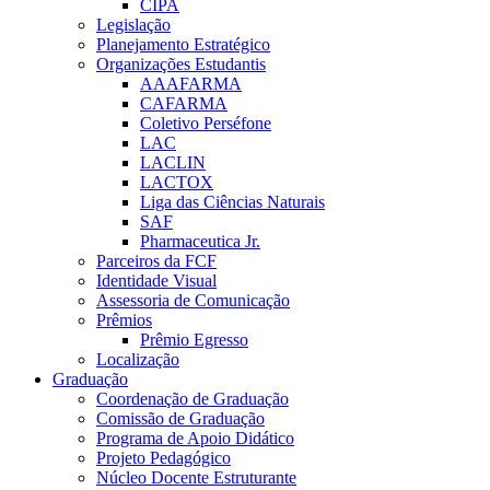
CIPA
Legislação
Planejamento Estratégico
Organizações Estudantis
AAAFARMA
CAFARMA
Coletivo Perséfone
LAC
LACLIN
LACTOX
Liga das Ciências Naturais
SAF
Pharmaceutica Jr.
Parceiros da FCF
Identidade Visual
Assessoria de Comunicação
Prêmios
Prêmio Egresso
Localização
Graduação
Coordenação de Graduação
Comissão de Graduação
Programa de Apoio Didático
Projeto Pedagógico
Núcleo Docente Estruturante