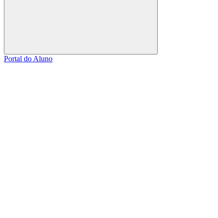
Buscar
Portal do Aluno
Link para o Facebook
Link para o Linkedin
Link para o Instagram