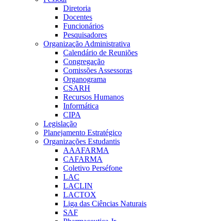
Diretoria
Docentes
Funcionários
Pesquisadores
Organização Administrativa
Calendário de Reuniões
Congregação
Comissões Assessoras
Organograma
CSARH
Recursos Humanos
Informática
CIPA
Legislação
Planejamento Estratégico
Organizações Estudantis
AAAFARMA
CAFARMA
Coletivo Perséfone
LAC
LACLIN
LACTOX
Liga das Ciências Naturais
SAF