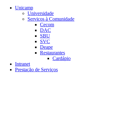
Conteúdo principal
Menu principal
Rodapé
Unicamp
Universidade
Serviços à Comunidade
Cecom
DAC
SBU
SVC
Deape
Restaurantes
Cardápio
Intranet
Prestação de Serviços
Aumentar fonte
Diminuir fonte