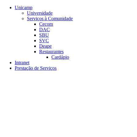
Conteúdo principal
Menu principal
Rodapé
Unicamp
Universidade
Serviços à Comunidade
Cecom
DAC
SBU
SVC
Deape
Restaurantes
Cardápio
Intranet
Prestação de Serviços
Aumentar fonte
Diminuir fonte