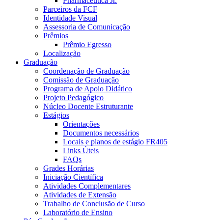
Pharmaceutica Jr.
Parceiros da FCF
Identidade Visual
Assessoria de Comunicação
Prêmios
Prêmio Egresso
Localização
Graduação
Coordenação de Graduação
Comissão de Graduação
Programa de Apoio Didático
Projeto Pedagógico
Núcleo Docente Estruturante
Estágios
Orientações
Documentos necessários
Locais e planos de estágio FR405
Links Úteis
FAQs
Grades Horárias
Iniciação Científica
Atividades Complementares
Atividades de Extensão
Trabalho de Conclusão de Curso
Laboratório de Ensino