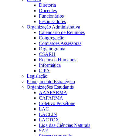
Diretoria
Docentes
Funcionários
Pesquisadores
Organização Administrativa
Calendário de Reuniões
Congregação
Comissões Assessoras
Organograma
CSARH
Recursos Humanos
Informática
CIPA
Legislação
Planejamento Estratégico
Organizações Estudantis
AAAFARMA
CAFARMA
Coletivo Perséfone
LAC
LACLIN
LACTOX
Liga das Ciências Naturais
SAF