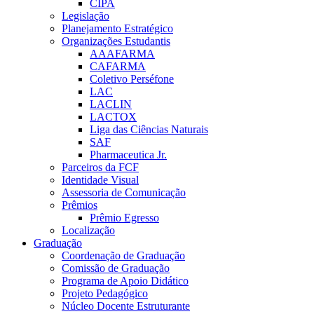
CIPA
Legislação
Planejamento Estratégico
Organizações Estudantis
AAAFARMA
CAFARMA
Coletivo Perséfone
LAC
LACLIN
LACTOX
Liga das Ciências Naturais
SAF
Pharmaceutica Jr.
Parceiros da FCF
Identidade Visual
Assessoria de Comunicação
Prêmios
Prêmio Egresso
Localização
Graduação
Coordenação de Graduação
Comissão de Graduação
Programa de Apoio Didático
Projeto Pedagógico
Núcleo Docente Estruturante