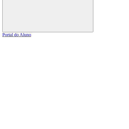
Buscar
Portal do Aluno
Link para o Facebook
Link para o Linkedin
Link para o Instagram