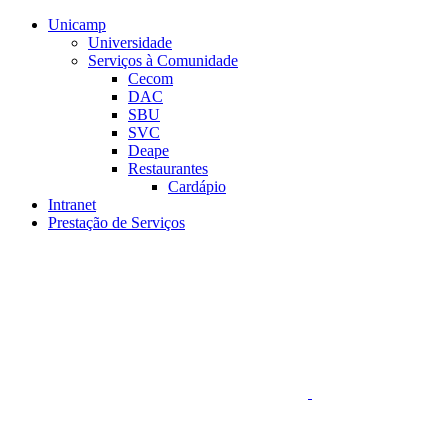
Conteúdo principal
Menu principal
Rodapé
Unicamp
Universidade
Serviços à Comunidade
Cecom
DAC
SBU
SVC
Deape
Restaurantes
Cardápio
Intranet
Prestação de Serviços
Aumentar fonte