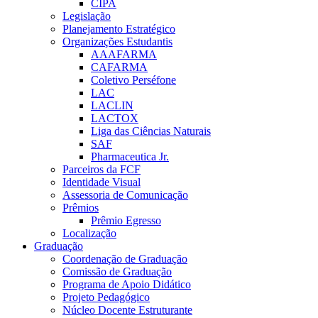
CIPA
Legislação
Planejamento Estratégico
Organizações Estudantis
AAAFARMA
CAFARMA
Coletivo Perséfone
LAC
LACLIN
LACTOX
Liga das Ciências Naturais
SAF
Pharmaceutica Jr.
Parceiros da FCF
Identidade Visual
Assessoria de Comunicação
Prêmios
Prêmio Egresso
Localização
Graduação
Coordenação de Graduação
Comissão de Graduação
Programa de Apoio Didático
Projeto Pedagógico
Núcleo Docente Estruturante