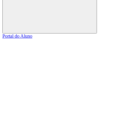
Buscar
Portal do Aluno
Link para o Facebook
Link para o Linkedin
Link para o Instagram