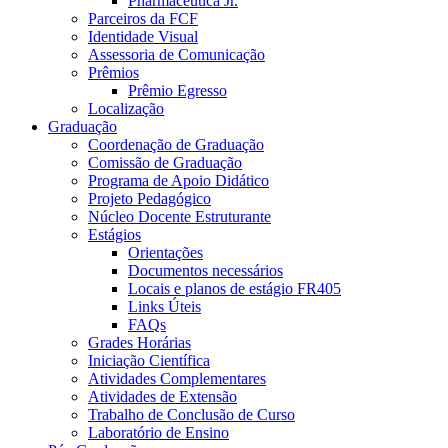
Pharmaceutica Jr.
Parceiros da FCF
Identidade Visual
Assessoria de Comunicação
Prêmios
Prêmio Egresso
Localização
Graduação
Coordenação de Graduação
Comissão de Graduação
Programa de Apoio Didático
Projeto Pedagógico
Núcleo Docente Estruturante
Estágios
Orientações
Documentos necessários
Locais e planos de estágio FR405
Links Úteis
FAQs
Grades Horárias
Iniciação Científica
Atividades Complementares
Atividades de Extensão
Trabalho de Conclusão de Curso
Laboratório de Ensino