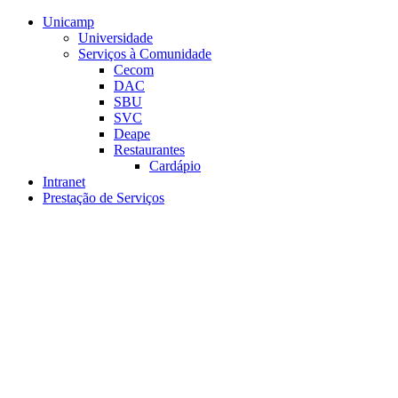
Conteúdo principal
Menu principal
Rodapé
Unicamp
Universidade
Serviços à Comunidade
Cecom
DAC
SBU
SVC
Deape
Restaurantes
Cardápio
Intranet
Prestação de Serviços
Aumentar fonte
Diminuir fonte