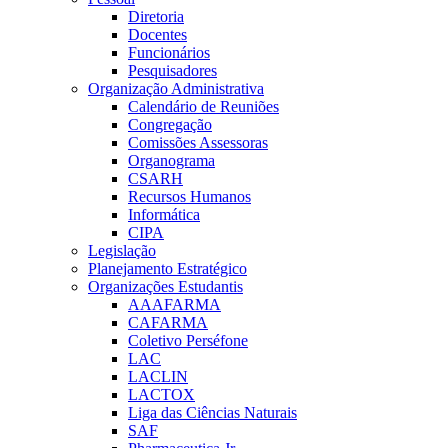
Diretoria
Docentes
Funcionários
Pesquisadores
Organização Administrativa
Calendário de Reuniões
Congregação
Comissões Assessoras
Organograma
CSARH
Recursos Humanos
Informática
CIPA
Legislação
Planejamento Estratégico
Organizações Estudantis
AAAFARMA
CAFARMA
Coletivo Perséfone
LAC
LACLIN
LACTOX
Liga das Ciências Naturais
SAF