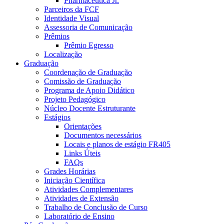
Pharmaceutica Jr.
Parceiros da FCF
Identidade Visual
Assessoria de Comunicação
Prêmios
Prêmio Egresso
Localização
Graduação
Coordenação de Graduação
Comissão de Graduação
Programa de Apoio Didático
Projeto Pedagógico
Núcleo Docente Estruturante
Estágios
Orientações
Documentos necessários
Locais e planos de estágio FR405
Links Úteis
FAQs
Grades Horárias
Iniciação Científica
Atividades Complementares
Atividades de Extensão
Trabalho de Conclusão de Curso
Laboratório de Ensino