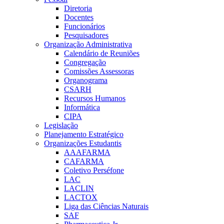
Diretoria
Docentes
Funcionários
Pesquisadores
Organização Administrativa
Calendário de Reuniões
Congregação
Comissões Assessoras
Organograma
CSARH
Recursos Humanos
Informática
CIPA
Legislação
Planejamento Estratégico
Organizações Estudantis
AAAFARMA
CAFARMA
Coletivo Perséfone
LAC
LACLIN
LACTOX
Liga das Ciências Naturais
SAF