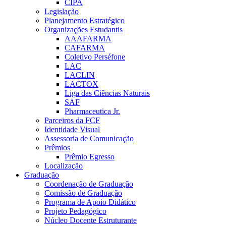
CIPA
Legislação
Planejamento Estratégico
Organizações Estudantis
AAAFARMA
CAFARMA
Coletivo Perséfone
LAC
LACLIN
LACTOX
Liga das Ciências Naturais
SAF
Pharmaceutica Jr.
Parceiros da FCF
Identidade Visual
Assessoria de Comunicação
Prêmios
Prêmio Egresso
Localização
Graduação
Coordenação de Graduação
Comissão de Graduação
Programa de Apoio Didático
Projeto Pedagógico
Núcleo Docente Estruturante