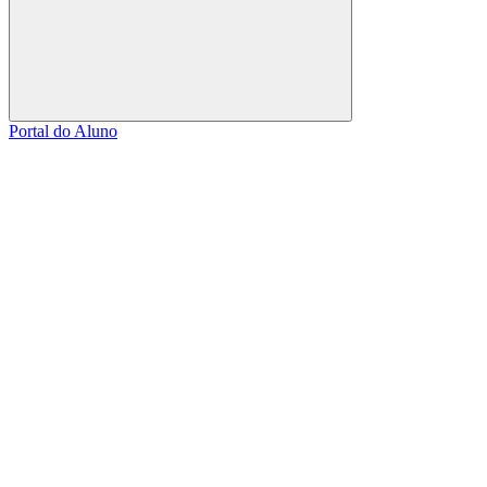
Buscar
Portal do Aluno
Link para o Facebook
Link para o Linkedin
Link para o Instagram