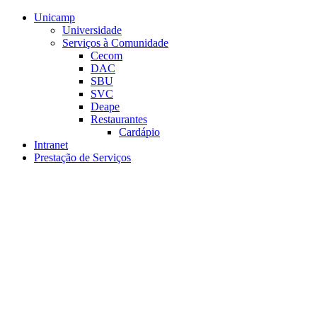
Conteúdo principal
Menu principal
Rodapé
Unicamp
Universidade
Serviços à Comunidade
Cecom
DAC
SBU
SVC
Deape
Restaurantes
Cardápio
Intranet
Prestação de Serviços
Aumentar fonte
Diminuir fonte