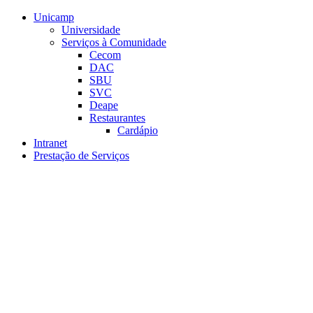
Conteúdo principal
Menu principal
Rodapé
Unicamp
Universidade
Serviços à Comunidade
Cecom
DAC
SBU
SVC
Deape
Restaurantes
Cardápio
Intranet
Prestação de Serviços
Aumentar fonte
Diminuir fonte