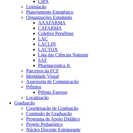
CIPA
Legislação
Planejamento Estratégico
Organizações Estudantis
AAAFARMA
CAFARMA
Coletivo Perséfone
LAC
LACLIN
LACTOX
Liga das Ciências Naturais
SAF
Pharmaceutica Jr.
Parceiros da FCF
Identidade Visual
Assessoria de Comunicação
Prêmios
Prêmio Egresso
Localização
Graduação
Coordenação de Graduação
Comissão de Graduação
Programa de Apoio Didático
Projeto Pedagógico
Núcleo Docente Estruturante