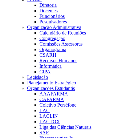
Diretoria
Docentes
Funcionários
Pesquisadores
Organização Administrativa
Calendário de Reuniões
Congregação
Comissões Assessoras
Organograma
CSARH
Recursos Humanos
Informática
CIPA
Legislação
Planejamento Estratégico
Organizações Estudantis
AAAFARMA
CAFARMA
Coletivo Perséfone
LAC
LACLIN
LACTOX
Liga das Ciências Naturais
SAF