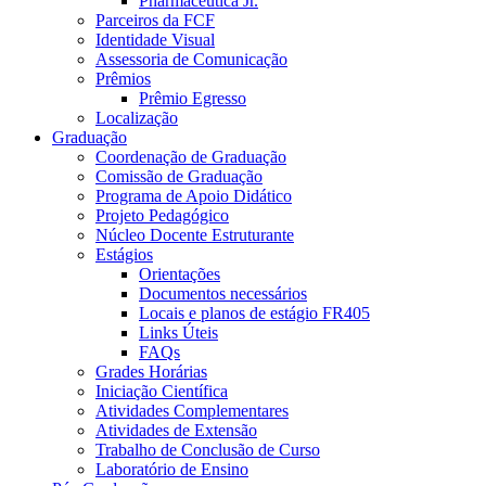
Pharmaceutica Jr.
Parceiros da FCF
Identidade Visual
Assessoria de Comunicação
Prêmios
Prêmio Egresso
Localização
Graduação
Coordenação de Graduação
Comissão de Graduação
Programa de Apoio Didático
Projeto Pedagógico
Núcleo Docente Estruturante
Estágios
Orientações
Documentos necessários
Locais e planos de estágio FR405
Links Úteis
FAQs
Grades Horárias
Iniciação Científica
Atividades Complementares
Atividades de Extensão
Trabalho de Conclusão de Curso
Laboratório de Ensino