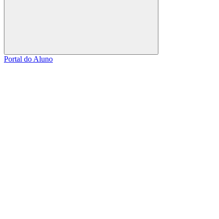
Buscar
Portal do Aluno
Link para o Facebook
Link para o Linkedin
Link para o Instagram