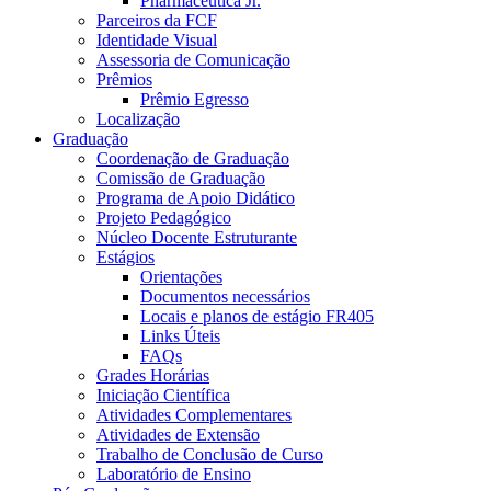
Pharmaceutica Jr.
Parceiros da FCF
Identidade Visual
Assessoria de Comunicação
Prêmios
Prêmio Egresso
Localização
Graduação
Coordenação de Graduação
Comissão de Graduação
Programa de Apoio Didático
Projeto Pedagógico
Núcleo Docente Estruturante
Estágios
Orientações
Documentos necessários
Locais e planos de estágio FR405
Links Úteis
FAQs
Grades Horárias
Iniciação Científica
Atividades Complementares
Atividades de Extensão
Trabalho de Conclusão de Curso
Laboratório de Ensino