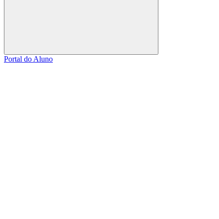
Buscar
Portal do Aluno
Link para o Facebook
Link para o Linkedin
Link para o Instagram