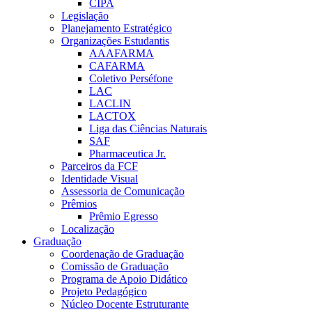
CIPA
Legislação
Planejamento Estratégico
Organizações Estudantis
AAAFARMA
CAFARMA
Coletivo Perséfone
LAC
LACLIN
LACTOX
Liga das Ciências Naturais
SAF
Pharmaceutica Jr.
Parceiros da FCF
Identidade Visual
Assessoria de Comunicação
Prêmios
Prêmio Egresso
Localização
Graduação
Coordenação de Graduação
Comissão de Graduação
Programa de Apoio Didático
Projeto Pedagógico
Núcleo Docente Estruturante