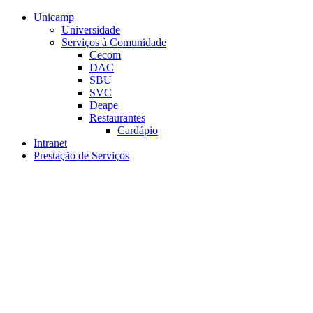
Conteúdo principal
Menu principal
Rodapé
Unicamp
Universidade
Serviços à Comunidade
Cecom
DAC
SBU
SVC
Deape
Restaurantes
Cardápio
Intranet
Prestação de Serviços
Aumentar fonte
Diminuir fonte