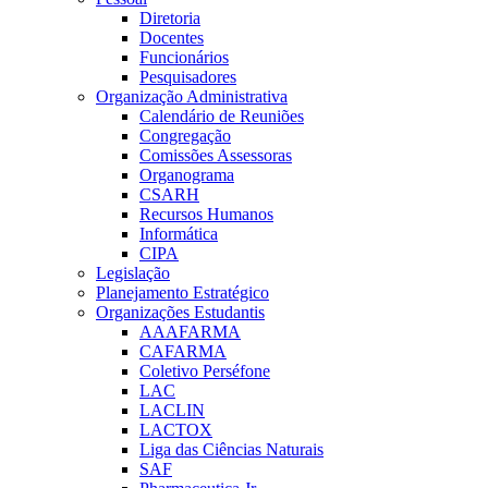
Diretoria
Docentes
Funcionários
Pesquisadores
Organização Administrativa
Calendário de Reuniões
Congregação
Comissões Assessoras
Organograma
CSARH
Recursos Humanos
Informática
CIPA
Legislação
Planejamento Estratégico
Organizações Estudantis
AAAFARMA
CAFARMA
Coletivo Perséfone
LAC
LACLIN
LACTOX
Liga das Ciências Naturais
SAF