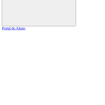
Buscar
Portal do Aluno
Link para o Facebook
Link para o Linkedin
Link para o Instagram