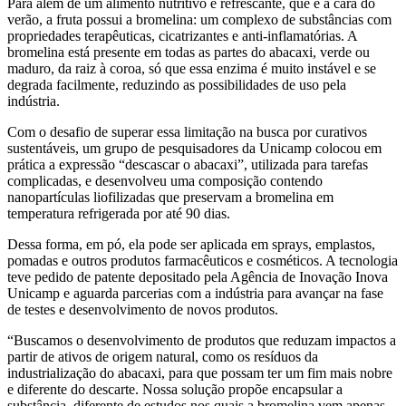
Para além de um alimento nutritivo e refrescante, que é a cara do
verão, a fruta possui a bromelina: um complexo de substâncias com
propriedades terapêuticas, cicatrizantes e anti-inflamatórias. A
bromelina está presente em todas as partes do abacaxi, verde ou
maduro, da raiz à coroa, só que essa enzima é muito instável e se
degrada facilmente, reduzindo as possibilidades de uso pela
indústria.
Com o desafio de superar essa limitação na busca por curativos
sustentáveis, um grupo de pesquisadores da Unicamp colocou em
prática a expressão “descascar o abacaxi”, utilizada para tarefas
complicadas, e desenvolveu uma composição contendo
nanopartículas liofilizadas que preservam a bromelina em
temperatura refrigerada por até 90 dias.
Dessa forma, em pó, ela pode ser aplicada em sprays, emplastos,
pomadas e outros produtos farmacêuticos e cosméticos. A tecnologia
teve pedido de patente depositado pela Agência de Inovação Inova
Unicamp e aguarda parcerias com a indústria para avançar na fase
de testes e desenvolvimento de novos produtos.
“Buscamos o desenvolvimento de produtos que reduzam impactos a
partir de ativos de origem natural, como os resíduos da
industrialização do abacaxi, para que possam ter um fim mais nobre
e diferente do descarte. Nossa solução propõe encapsular a
substância, diferente de estudos nos quais a bromelina vem apenas