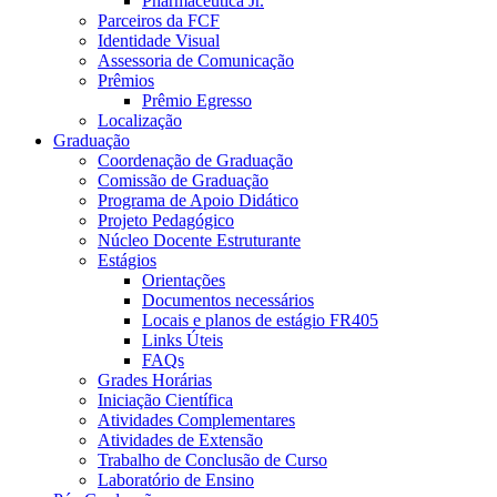
Pharmaceutica Jr.
Parceiros da FCF
Identidade Visual
Assessoria de Comunicação
Prêmios
Prêmio Egresso
Localização
Graduação
Coordenação de Graduação
Comissão de Graduação
Programa de Apoio Didático
Projeto Pedagógico
Núcleo Docente Estruturante
Estágios
Orientações
Documentos necessários
Locais e planos de estágio FR405
Links Úteis
FAQs
Grades Horárias
Iniciação Científica
Atividades Complementares
Atividades de Extensão
Trabalho de Conclusão de Curso
Laboratório de Ensino