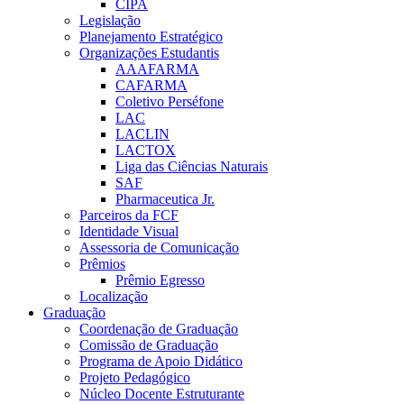
CIPA
Legislação
Planejamento Estratégico
Organizações Estudantis
AAAFARMA
CAFARMA
Coletivo Perséfone
LAC
LACLIN
LACTOX
Liga das Ciências Naturais
SAF
Pharmaceutica Jr.
Parceiros da FCF
Identidade Visual
Assessoria de Comunicação
Prêmios
Prêmio Egresso
Localização
Graduação
Coordenação de Graduação
Comissão de Graduação
Programa de Apoio Didático
Projeto Pedagógico
Núcleo Docente Estruturante