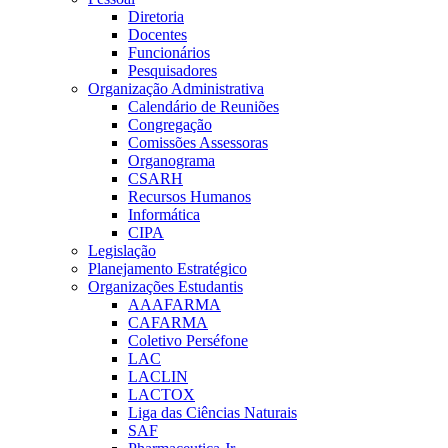
Diretoria
Docentes
Funcionários
Pesquisadores
Organização Administrativa
Calendário de Reuniões
Congregação
Comissões Assessoras
Organograma
CSARH
Recursos Humanos
Informática
CIPA
Legislação
Planejamento Estratégico
Organizações Estudantis
AAAFARMA
CAFARMA
Coletivo Perséfone
LAC
LACLIN
LACTOX
Liga das Ciências Naturais
SAF