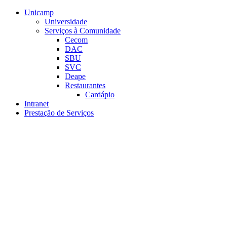
Conteúdo principal
Menu principal
Rodapé
Unicamp
Universidade
Serviços à Comunidade
Cecom
DAC
SBU
SVC
Deape
Restaurantes
Cardápio
Intranet
Prestação de Serviços
Aumentar fonte
Diminuir fonte